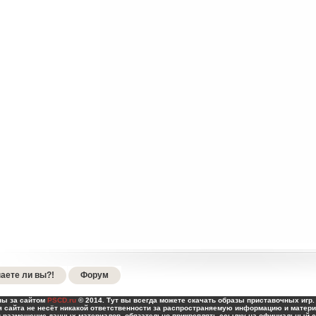
аете ли вы?!
Форум
ны за сайтом
PSCD.ru
© 2014. Тут вы всегда можете скачать образы приставочных игр. 
 сайта не несёт никакой ответственности за распространяемую информацию и матери
и размещение данных материалов, обязательно прикреплять ссылку на официальный са