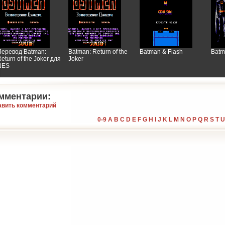
Перевод Batman:
Batman: Return of the
Batman & Flash
Batm
eturn of the Joker для
Joker
NES
мментарии:
авить комментарий
0-9
A
B
C
D
E
F
G
H
I
J
K
L
M
N
O
P
Q
R
S
T
U