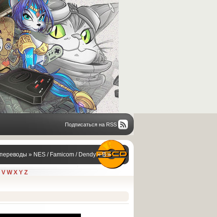
Подписаться на RSS
переводы
»
NES / Famicom / Dendy
»
B
»
V
W
X
Y
Z