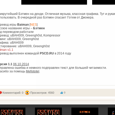
икрутейший Бэтмен на денди. Отличная музыка, классная графика. Тут и рук
пользовать. В очередной раз Бэтмен спасает Готем от Джокера.
ревод игры
Batman
[
NES
]
сское название игры –
Бэтмен
д переводом работали
ревод: uBAH009, Greengh0st, Kompressor
кинг: uBAH009, Greengh0st
афика: uBAH009
стирование: uBAH009, Greengh0st
tman v1.1
ревод выполнен командой
PSCD.RU
в 2014 году
рсия 1.1
06.10.2014
правлена ошибка и немного подправлен текст для большей читаемости.
асибо за помощь
Mefistotel
.
Комментарий: 0
Просмотров: 4560
0