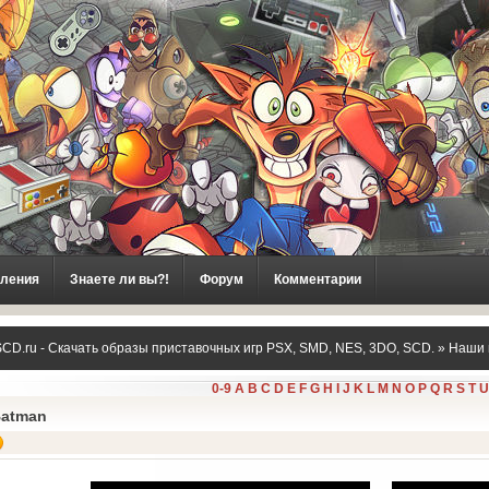
ления
Знаете ли вы?!
Форум
Комментарии
CD.ru - Скачать образы приставочных игр PSX, SMD, NES, 3DO, SCD.
»
Наши 
0-9
A
B
C
D
E
F
G
H
I
J
K
L
M
N
O
P
Q
R
S
T
U
tman
atman