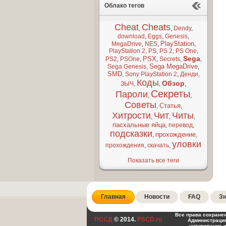
Облако тегов
Cheat
Cheats
,
,
Dendy
,
download
,
Eggs
,
Genesis
,
PlayStation
MegaDrive
,
NES
,
,
PlayStation 2
,
PS
,
PS 2
,
PS One
,
Sega
PSX
PS2
,
PSOne
,
,
Secrets
,
,
Sega MegaDrive
Sega Genesis
,
,
SMD
,
Sony PlayStation 2
,
Денди
,
Коды
Обзор
ЗЫЧ
,
,
,
Секреты
Пароли
,
,
Советы
Статья
,
,
Хитрости
Чит
Читы
,
,
,
пасхальные яйца
,
перевод
,
подсказки
прохождение
,
,
уловки
прохождения
,
скачать
,
Показать все теги
Главная
Новости
FAQ
Зн
Все права сохране
ПССД
© 2014.
PSCD.ru
Администрация
цитирование 