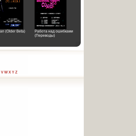
an (Older Beta)
Работа над ошибками
(Переводы)
V
W
X
Y
Z