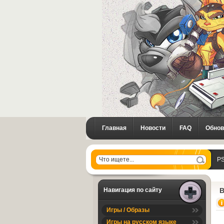
Главная
Новости
FAQ
Обнов
PS
Ba
Навигация по сайту
B
Игры / Образы
Игры на русском языке