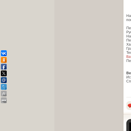
На
по
Пе
Ру
На
Пе
Ха
Гр
Те
Ba
Пе
Ве
Ис
Сп