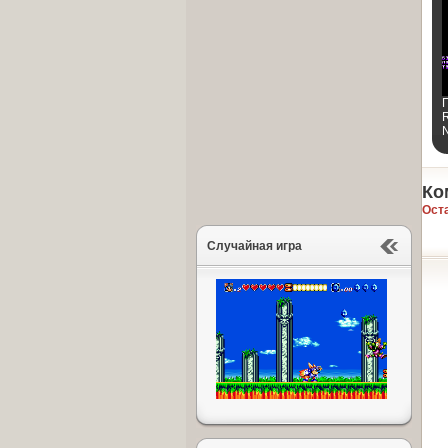
R
Ко
Ост
Случайная игра