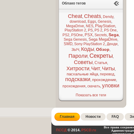
Облако тегов
Cheat
Cheats
,
,
Dendy
,
download
,
Eggs
,
Genesis
,
PlayStation
MegaDrive
,
NES
,
,
PlayStation 2
,
PS
,
PS 2
,
PS One
,
Sega
PSX
PS2
,
PSOne
,
,
Secrets
,
,
Sega MegaDrive
Sega Genesis
,
,
SMD
,
Sony PlayStation 2
,
Денди
,
Коды
Обзор
ЗЫЧ
,
,
,
Секреты
Пароли
,
,
Советы
Статья
,
,
Хитрости
Чит
Читы
,
,
,
пасхальные яйца
,
перевод
,
подсказки
прохождение
,
,
уловки
прохождения
,
скачать
,
Показать все теги
Главная
Новости
FAQ
Зн
Все права сохране
ПССД
© 2014.
PSCD.ru
Администрация
цитирование 