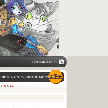
Подписаться на RSS
переводы
»
NES / Famicom / Dendy
»
0-9
V
W
X
Y
Z