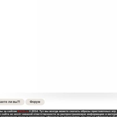
аете ли вы?!
Форум
ны за сайтом
PSCD.ru
© 2014. Тут вы всегда можете скачать образы приставочных игр. 
 сайта не несёт никакой ответственности за распространяемую информацию и матери
и размещение данных материалов, обязательно прикреплять ссылку на официальный са