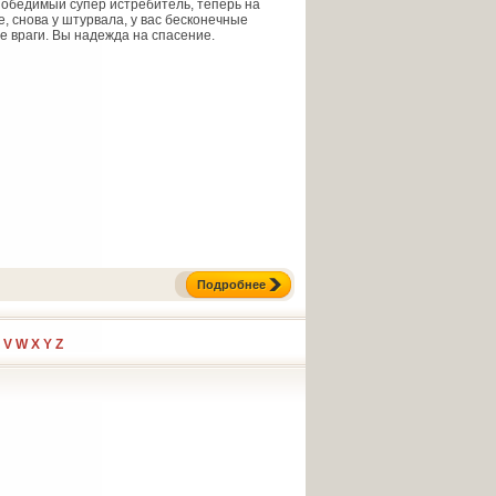
победимый супер истребитель, теперь на
е, снова у штурвала, у вас бесконечные
 враги. Вы надежда на спасение.
Подробнее
V
W
X
Y
Z