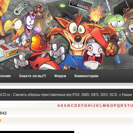
ления
Знаете ли вы?!
Форум
Комментарии
CD.ru - Скачать образы приставочных игр PSX, SMD, NES, 3DO, SCD.
»
Наши 
0-9
A
B
C
D
E
F
G
H
I
J
K
L
M
N
O
P
Q
R
S
T
U
942