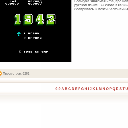
Всем уже знакомая игра, про не
русском языке. Вы снова в кабин
боеприпасы и почти бесконечные
Просмотров: 6281
0-9
A
B
C
D
E
F
G
H
I
J
K
L
M
N
O
P
Q
R
S
T
U