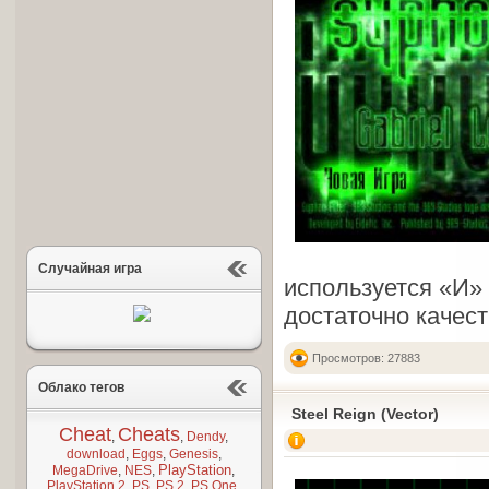
Случайная игра
используется «И» 
достаточно качест
Просмотров: 27883
Облако тегов
Steel Reign (Vector)
Cheat
Cheats
,
,
Dendy
,
download
,
Eggs
,
Genesis
,
PlayStation
MegaDrive
,
NES
,
,
PlayStation 2
,
PS
,
PS 2
,
PS One
,