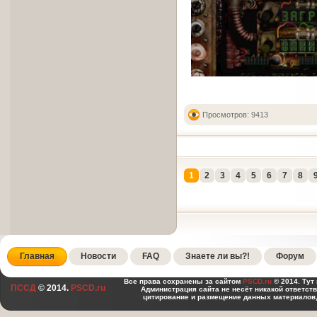
Просмотров: 9413
1
2
3
4
5
6
7
8
Главная
Новости
FAQ
Знаете ли вы?!
Форум
Все права сохранены за сайтом
PSCD.ru
© 2014. Тут
ПССД
© 2014.
PSCD.ru
Администрация сайта не несёт никакой ответст
цитирование и размещение данных материалов,