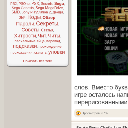
Sega
PSX
PS2
,
PSOne
,
,
Secrets
,
,
Sega MegaDrive
Sega Genesis
,
,
SMD
,
Sony PlayStation 2
,
Денди
,
Коды
Обзор
ЗЫЧ
,
,
,
Секреты
Пароли
,
,
Советы
Статья
,
,
Хитрости
Чит
Читы
,
,
,
пасхальные яйца
,
перевод
,
подсказки
прохождение
,
,
уловки
прохождения
,
скачать
,
Показать все теги
слов. Вместо букв
игре осталось нап
перерисованными 
Просмотров: 6732
South Park: Chef's Luv S