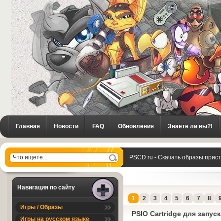
Главная
Новости
FAQ
Обновления
Знаете ли вы?!
PSCD.ru - Скачать образы прис
Навигация по сайту
1
2
3
4
5
6
7
8
Игры / Образы
PSIO Cartridge для запуск
Игры на русском языке