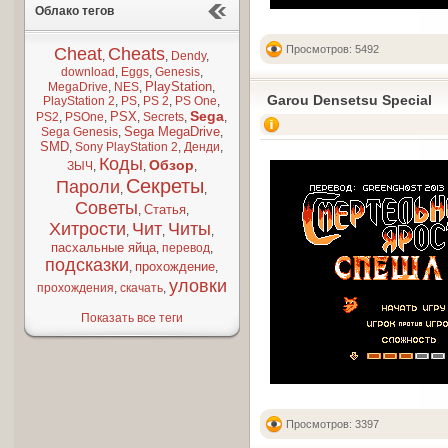
Облако тегов
Просмотров: 5492
Cheat
Cheats
,
,
Dendy
,
download
,
Eggs
,
Genesis
,
PlayStation
MegaDrive
,
NES
,
,
Garou Densetsu Special
PlayStation 2
,
PS
,
PS 2
,
PS One
,
Sega
PSX
PS2
,
PSOne
,
,
Secrets
,
,
Sega MegaDrive
Sega Genesis
,
,
SMD
,
Sony PlayStation 2
,
Денди
,
Коды
Обзор
ЗЫЧ
,
,
,
Секреты
Пароли
,
,
Советы
Статья
,
,
Хитрости
Чит
Читы
,
,
,
пасхальные яйца
,
перевод
,
подсказки
прохождение
,
,
уловки
прохождения
,
скачать
,
Показать все теги
Просмотров: 3397