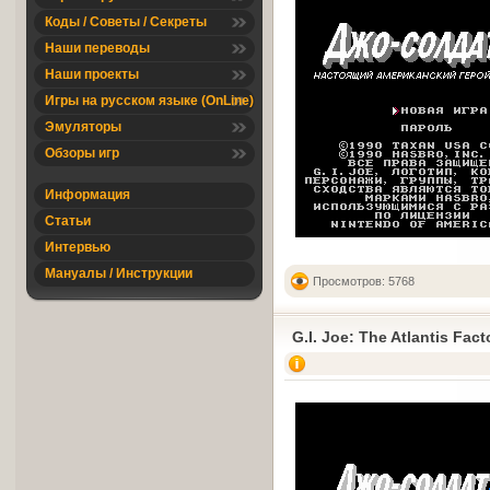
Коды / Советы / Секреты
Наши переводы
Наши проекты
Игры на русском языке (OnLine)
Эмуляторы
Обзоры игр
Информация
Статьи
Интервью
Мануалы / Инструкции
Просмотров: 5768
G.I. Joe: The Atlantis Fact