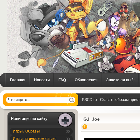
Главная
Новости
FAQ
Обновления
Знаете ли вы?!
PSCD.ru - Скачать образы прис
Навигация по сайту
G.I. Joe
Игры / Образы
Игры на русском языке