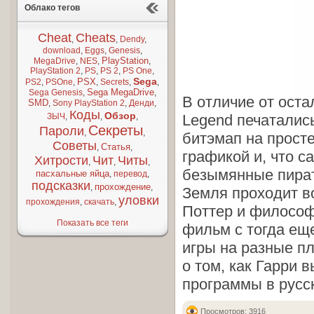
Облако тегов
Cheat
Cheats
,
,
Dendy
,
download
,
Eggs
,
Genesis
,
PlayStation
MegaDrive
,
NES
,
,
PlayStation 2
,
PS
,
PS 2
,
PS One
,
Sega
PSX
PS2
,
PSOne
,
,
Secrets
,
,
Sega MegaDrive
Sega Genesis
,
,
В отличие от оста
SMD
,
Sony PlayStation 2
,
Денди
,
Коды
Обзор
ЗЫЧ
,
,
,
Legend печатались
Секреты
Пароли
,
,
битэмап на прост
Советы
Статья
,
,
графикой и, что с
Хитрости
Чит
Читы
,
,
,
безымянные пират
пасхальные яйца
,
перевод
,
подсказки
прохождение
,
,
Земля проходит в
уловки
прохождения
,
скачать
,
Поттер и философ
Показать все теги
фильм с тогда ещ
игры на разные пл
о том, как Гарри
программы в русс
Просмотров: 3916