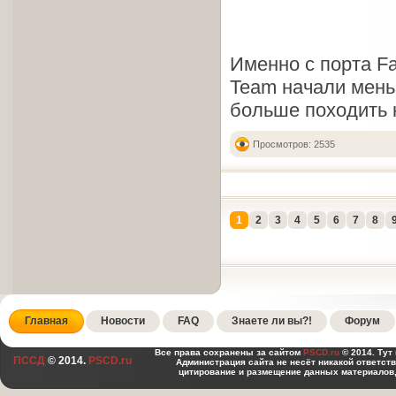
Именно с порта F
Team начали мень
больше походить 
Просмотров: 2535
1
2
3
4
5
6
7
8
Главная
Новости
FAQ
Знаете ли вы?!
Форум
Все права сохранены за сайтом
PSCD.ru
© 2014. Тут
ПССД
© 2014.
PSCD.ru
Администрация сайта не несёт никакой ответст
цитирование и размещение данных материалов,