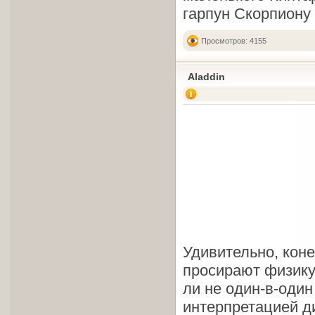
гарпун Скорпиону 
Просмотров: 4155
Aladdin
Удивительно, кон
просирают физику
ли не один-в-один
интерпретацией д