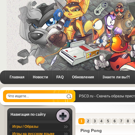
Главная
Новости
FAQ
Обновления
Знаете ли вы?!
PSCD.ru - Скачать образы прис
Навигация по сайту
1
2
3
4
5
6
7
8
Игры / Образы
Ping Pong
Игры на русском языке