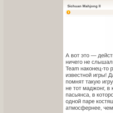
Sichuan Mahjong II
А вот это — дейст
ничего не слышали
Team наконец-то р
известной игры! Да
помнят такую игр
не тот маджонг, в 
пасьянса, в котор
одной паре костяш
атмосфернее, чем 