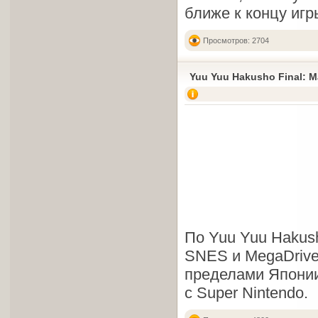
ближе к концу игр
Просмотров: 2704
Yuu Yuu Hakusho Final: M
По Yuu Yuu Hakus
SNES и MegaDrive
пределами Японии
с Super Nintendo.