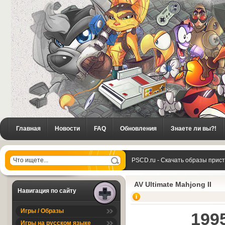
Главная
Новости
FAQ
Обновления
Знаете ли вы?!
PSCD.ru - Скачать образы прис
Mahjong II
AV Ultimate Mahjong II
Навигация по сайту
Игры / Образы
1995
Игры на русском языке