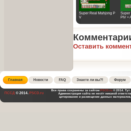
Super Real Mahjong P
Super
V
PIV + 
Комментари
Оставить коммен
Главная
Новости
FAQ
Знаете ли вы?!
Форум
Все права сохранены за сайтом
PSCD.ru
© 2014. Тут
ПССД
© 2014.
PSCD.ru
Администрация сайта не несёт никакой ответст
цитирование и размещение данных материалов,