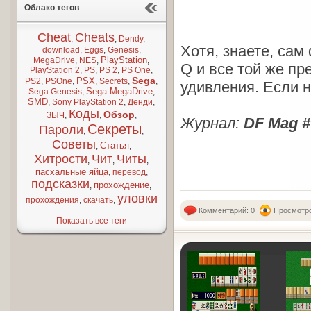
Облако тегов
Cheat
Cheats
,
,
Dendy
,
Хотя, знаете, сам
download
,
Eggs
,
Genesis
,
PlayStation
MegaDrive
,
NES
,
,
Q и все той же пр
PlayStation 2
,
PS
,
PS 2
,
PS One
,
Sega
PSX
PS2
,
PSOne
,
,
Secrets
,
,
удивления. Если 
Sega MegaDrive
Sega Genesis
,
,
SMD
,
Sony PlayStation 2
,
Денди
,
Коды
Обзор
ЗЫЧ
,
,
,
Журнал:
DF Mag #
Секреты
Пароли
,
,
Советы
Статья
,
,
Хитрости
Чит
Читы
,
,
,
пасхальные яйца
,
перевод
,
подсказки
прохождение
,
,
уловки
прохождения
,
скачать
,
Комментарий: 0
Просмотро
Показать все теги