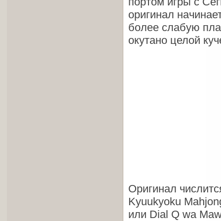
портом игры с Сег
оригинал начинает
более слабую плат
окутано целой куч
Оригинал числится
Kyuukyoku Mahjong
или Dial Q wa Maw