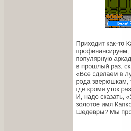
Приходит как-то К
профинансируем, 
популярную аркад
в прошлый раз, ск
«Все сделаем в л
рода зверюшкам, 
где кроме уток ра
И, надо сказать, 
золотое имя Капк
Шедевры? Мы прос
...