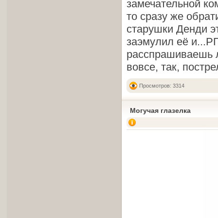
замечательной ком
то сразу же обрат
старушки Денди эт
заэмулил её и...Р
расспрашиваешь л
вовсе, так, постр
Просмотров: 3314
Могучая глазелка