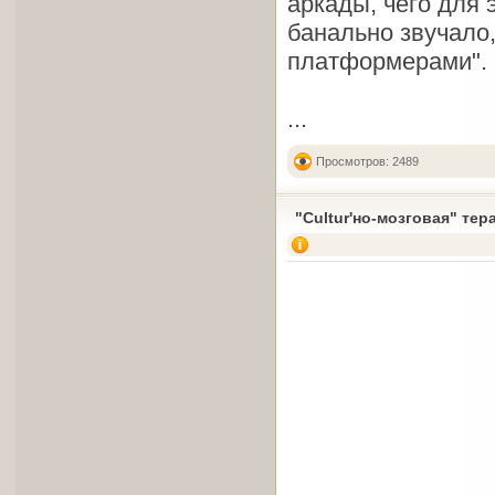
аркады, чего для 
банально звучало
платформерами".
...
Просмотров: 2489
"Cultur'но-мозговая" тер