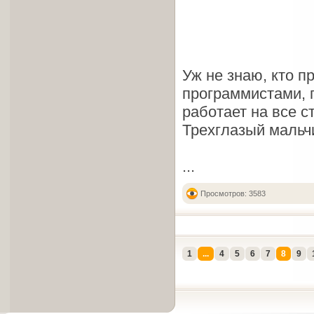
Уж не знаю, кто п
программистами, п
работает на все с
Трехглазый мальч
...
Просмотров: 3583
1
...
4
5
6
7
8
9