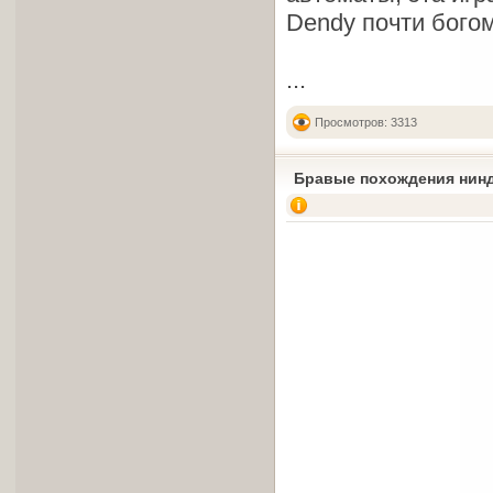
Dendy почти бого
...
Просмотров: 3313
Бравые похождения нинд