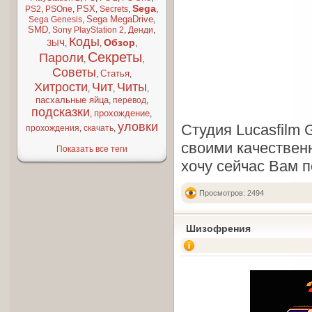
Sega
PSX
PS2
,
PSOne
,
,
Secrets
,
,
Sega MegaDrive
Sega Genesis
,
,
SMD
,
Sony PlayStation 2
,
Денди
,
Коды
Обзор
ЗЫЧ
,
,
,
Секреты
Пароли
,
,
Советы
Статья
,
,
Хитрости
Чит
Читы
,
,
,
пасхальные яйца
,
перевод
,
подсказки
прохождение
,
,
уловки
Студия Lucasfilm 
прохождения
,
скачать
,
своими качествен
Показать все теги
хочу сейчас Вам 
Просмотров: 2494
Шизофрения