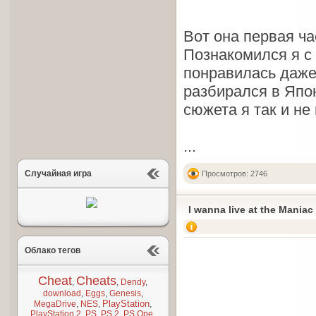
Вот она первая ча
Познакомился я с 
понравилась даже 
разбирался в Япон
сюжета я так и не
...
Случайная игра
Просмотров: 2746
I wanna live at the Maniac
Облако тегов
Cheat
Cheats
,
,
Dendy
,
download
,
Eggs
,
Genesis
,
PlayStation
MegaDrive
,
NES
,
,
PlayStation 2
,
PS
,
PS 2
,
PS One
,