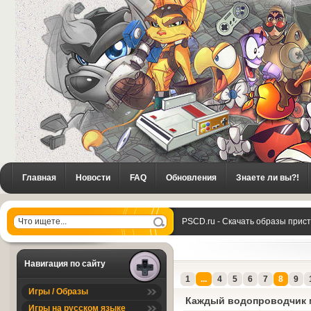
Главная
Новости
FAQ
Обновления
Знаете ли вы?!
PSCD.ru - Скачать образы прис
Навигация по сайту
1
...
4
5
6
7
8
9
Игры / Образы
Каждый водопроводчик м
Игры на русском языке