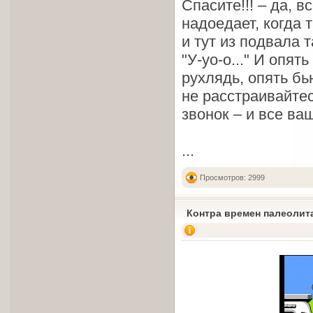
Спасите!!! – да, 
надоедает, когда 
и тут из подвала
"У-уо-о..." И опя
рухлядь, опять бь
не расстраивайте
звонок – и все ва
...
Просмотров: 2999
Контра времен палеолита.