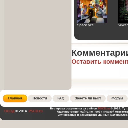
Space Ace
Sewer
Комментари
Оставить коммен
Главная
Новости
FAQ
Знаете ли вы?!
Форум
Все права сохранены за сайтом
PSCD.ru
© 2014. Тут
ПССД
© 2014.
PSCD.ru
Администрация сайта не несёт никакой ответст
цитирование и размещение данных материалов,