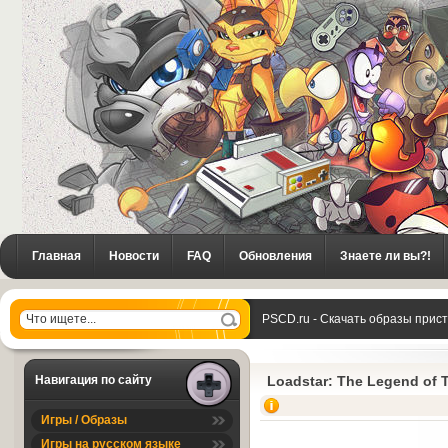
Главная
Новости
FAQ
Обновления
Знаете ли вы?!
PSCD.ru - Скачать образы прис
The Legend of Tully Bodine
Навигация по сайту
Loadstar: The Legend of T
Игры / Образы
Игры на русском языке