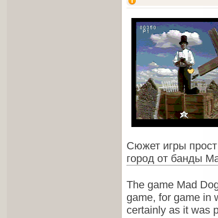
Сюжет игры прост
город от банды Ma
The game Mad Dog 
game, for game in w
certainly as it was 