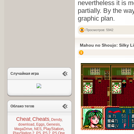
nevertheless it is 
partially. By the way
graphic plan.
Просмотров: 5942
Mahou no Shoujo: Silky L
Случайная игра
Облако тегов
Cheat
Cheats
,
,
Dendy
,
download
,
Eggs
,
Genesis
,
PlayStation
MegaDrive
,
NES
,
,
PlayStation 2
,
PS
,
PS 2
,
PS One
,