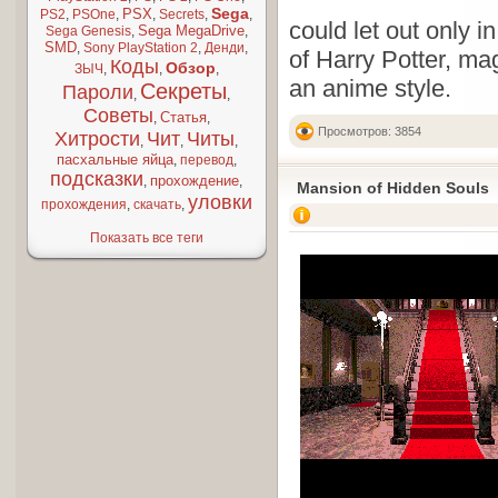
Sega
PSX
PS2
,
PSOne
,
,
Secrets
,
,
could let out only i
Sega MegaDrive
Sega Genesis
,
,
SMD
,
Sony PlayStation 2
,
Денди
,
of Harry Potter, ma
Коды
Обзор
ЗЫЧ
,
,
,
an anime style.
Секреты
Пароли
,
,
Советы
Статья
,
,
Просмотров: 3854
Хитрости
Чит
Читы
,
,
,
пасхальные яйца
,
перевод
,
подсказки
прохождение
,
,
Mansion of Hidden Souls
уловки
прохождения
,
скачать
,
Показать все теги