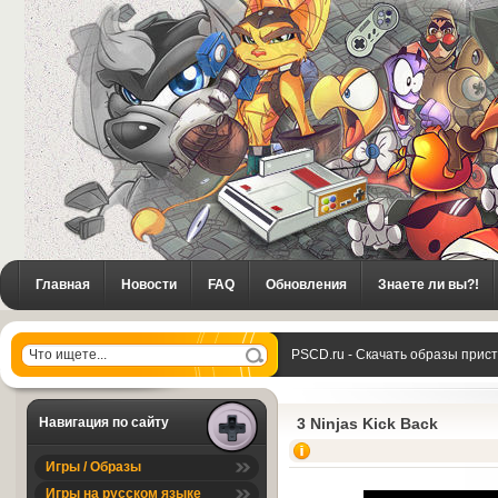
Главная
Новости
FAQ
Обновления
Знаете ли вы?!
PSCD.ru - Скачать образы прис
Kick Back
Навигация по сайту
3 Ninjas Kick Back
Игры / Образы
Игры на русском языке