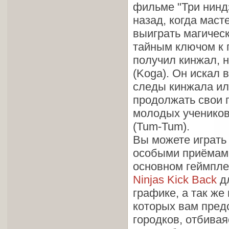
фильме "Три ниндз
назад, когда маст
выиграть магическ
тайным ключом к 
получил кинжал, 
(Koga). Он искал 
следы кинжала ил
продолжать свои п
молодых учеников 
(Tum-Tum).
Вы можете играть 
особыми приёмами 
основном геймплей
Ninjas Kick Back
дл
графике, а так же
которых вам предс
городков, отбивая