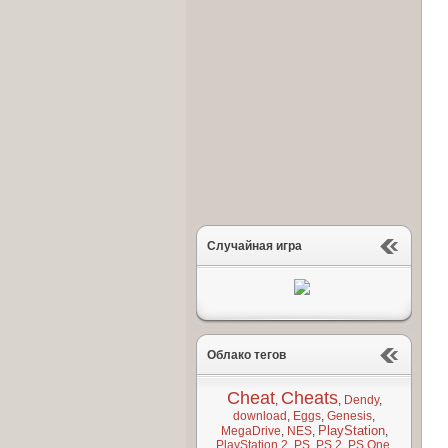
Случайная игра
Облако тегов
Cheat
Cheats
,
,
Dendy
,
download
,
Eggs
,
Genesis
,
PlayStation
MegaDrive
,
NES
,
,
PlayStation 2
,
PS
,
PS 2
,
PS One
,