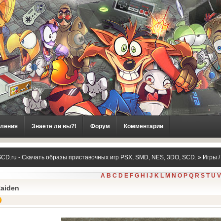
ления
Знаете ли вы?!
Форум
Комментарии
CD.ru - Скачать образы приставочных игр PSX, SMD, NES, 3DO, SCD.
»
Игры 
A
B
C
D
E
F
G
H
I
J
K
L
M
N
O
P
Q
R
S
T
U
V
aiden