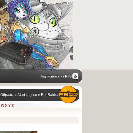
Подписаться на RSS
/ Образы
»
Atari Jaguar
»
R
» Raiden
W
X
Y
Z