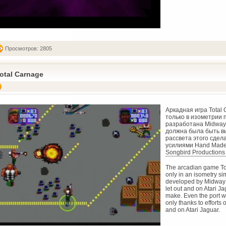
Просмотров: 2805
otal Carnage
Аркадная игра Total
только в изометрии 
разработана Midway
должна была быть вы
рассвета этого сдел
усилиями Hand Made 
Songbird Productions 
The arcadian game To
only in an isometry s
developed by Midway 
let out and on Atari Ja
make. Even the port 
only thanks to effort
and on Atari Jaguar.