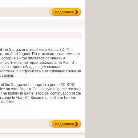
Подробнее
 of the Stargazer относится к жанру 3D РПГ.
ет на Atari Jaguar. По-стилю игры напоминает
 История в игре является логическим
части игры, которая выходила на Atari ST.
етырёх героев обладающим своими
остями. И погрузитесь в загадочные события
 Lamini.
 of the Stargazer belongs to a genre 3D RPG.
ice on Atari Jaguar. On - to style of game reminds
e history in game is logical continuation of the
ch came to Atari ST. Become one of four heroes
abilities.
Подробнее