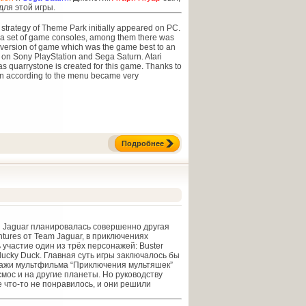
для этой игры.
strategy of Theme Park initially appeared on PC.
 a set of game consoles, among them there was
e version of game which was the game best to an
 on Sony PlayStation and Sega Saturn. Atari
as quarrystone is created for this game. Thanks to
on according to the menu became very
Подробнее
i Jaguar планировалась совершенно другая
ntures от Team Jaguar, в приключениях
 участие один из трёх персонажей: Buster
lucky Duck. Главная суть игры заключалось бы
онажи мультфильма “Приключения мультяшек”
смос и на другие планеты. Но руководству
ре что-то не понравилось, и они решили