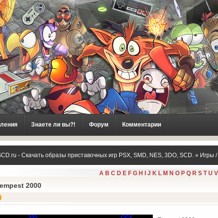
ления
Знаете ли вы?!
Форум
Комментарии
CD.ru - Скачать образы приставочных игр PSX, SMD, NES, 3DO, SCD.
»
Игры 
A
B
C
D
E
F
G
H
I
J
K
L
M
N
O
P
Q
R
S
T
U
V
empest 2000