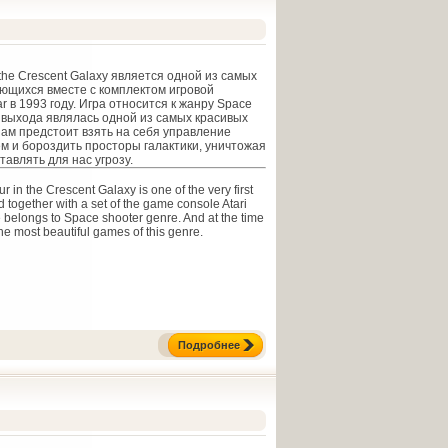
 the Crescent Galaxy является одной из самых
ющихся вместе с комплектом игровой
ar в 1993 году. Игра относится к жанру Space
т выхода являлась одной из самых красивых
Нам предстоит взять на себя управление
м и бороздить просторы галактики, уничтожая
тавлять для нас угрозу.
in the Crescent Galaxy is one of the very first
 together with a set of the game console Atari
belongs to Space shooter genre. And at the time
the most beautiful games of this genre.
Подробнее