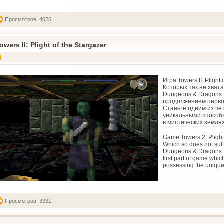
Просмотров: 4026
owers II: Plight of the Stargazer
Игра Towers II: Plight
Которых так не хвата
Dungeons & Dragons.
продолжением первой 
Станьте одним из ч
уникальными способн
в мистических землях
Game Towers 2: Plight
Which so does not suff
Dungeons & Dragons. Th
first part of game whi
possessing the unique 
Просмотров: 3931