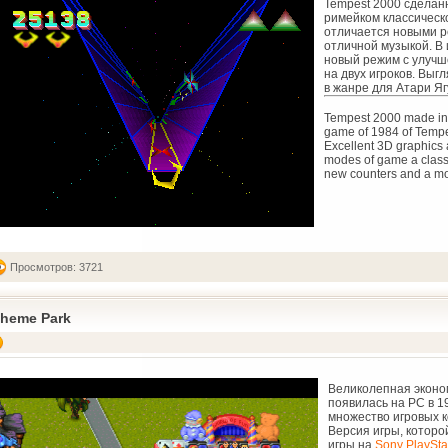
Tempest 2000 сделанн
римейком классическо
отличается новыми р
отличной музыкой. В 
новый режим с улуч
на двух игроков. Выг
в жанре для Атари Яг
Tempest 2000 made in 1
game of 1984 of Tempe
Excellent 3D graphics 
modes of game a class
new counters and a mo
Просмотров: 3721
heme Park
Великолепная эконо
появилась на PC в 1
множество игровых ко
Версия игры, котор
игры на
Sony PlaySta