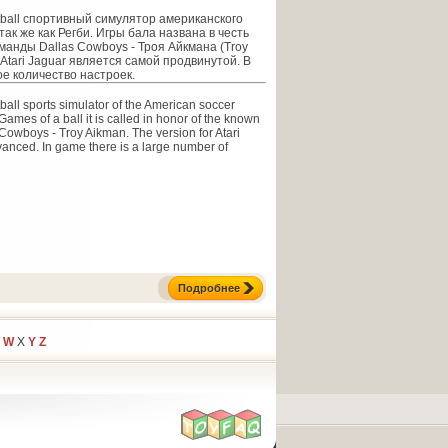
tball спортивный симулятор американского
ак же как Регби. Игры бала названа в честь
оманды Dallas Cowboys - Троя Айкмана (Troy
Atari Jaguar является самой продвинутой. В
е количество настроек.
all sports simulator of the American soccer
ames of a ball it is called in honor of the known
Cowboys - Troy Aikman. The version for Atari
vanced. In game there is a large number of
Подробнее
W
X
Y
Z