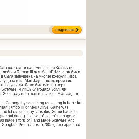
Подробнее
 Carnage чем-то напоминающая Контру но
подобная Rambo III для MegaDrive. Игра была
 и была выпущена на многие консоли. Игра
пущена и на Atari Jaguar но во время её
ать не успели. Даже был сделан порт
Software. И лишь благодаря усилиям
в 2005 году игра появилась и на Atari Jaguar.
tal Carnage by something reminding to Kontr but
imilar Rambo III for MegaDrive. Game was
and let out on many consoles. Game had to be
guar but during its dawn of it didn't manage to
was made efforts of Hand Made Software. And
s of Songbird Productions in 2005 game appeared