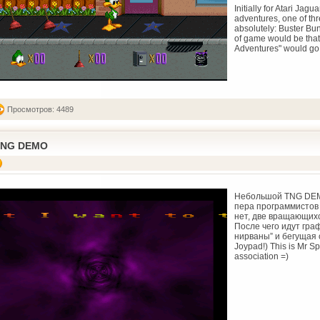
Initially for Atari Ja
adventures, one of th
absolutely: Buster B
of game would be that
Adventures" would go 
Просмотров: 4489
TNG DEMO
Небольшой TNG DEMO 
пера программистов 
нет, две вращающихс
После чего идут гра
нирваны” и бегущая с
Joypad!) This is Mr S
association =)