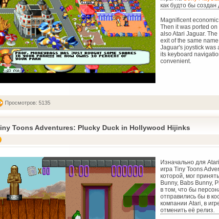
как будто бы создан 
Magnificent economic 
Then it was ported on
also Atari Jaguar. Th
exit of the same name
Jaguar's joystick was 
its keyboard navigati
convenient.
Просмотров: 5135
iny Toons Adventures: Plucky Duck in Hollywood Hijinks
Изначально для Atar
игра Tiny Toons Adve
которой, мог принять
Bunny, Babs Bunny, P
в том, что бы перс
отправились бы в ко
компании Atari, в иг
отменить её релиз.