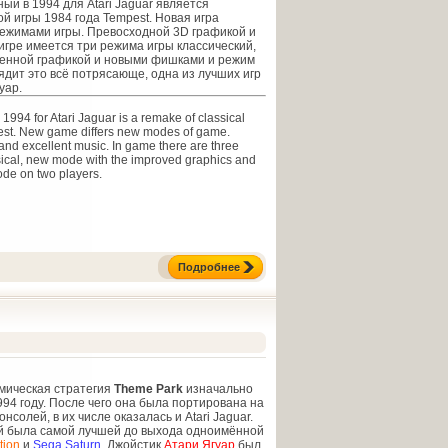
ый в 1994 для Atari Jaguar является
й игры 1984 года Tempest. Новая игра
ежимами игры. Превосходной 3D графикой и
игре имеется три режима игры классический,
шенной графикой и новыми фишками и режим
лядит это всё потрясающе, одна из лучших игр
уар.
994 for Atari Jaguar is a remake of classical
st. New game differs new modes of game.
and excellent music. In game there are three
ical, new mode with the improved graphics and
de on two players.
Подробнее
мическая стратегия
Theme Park
изначально
994 году. После чего она была портирована на
нсолей, в их числе оказалась и Atari Jaguar.
ой была самой лучшей до выхода одноимённой
tion
и
Sega Saturn
. Джойстик
Атари Ягуар
был,