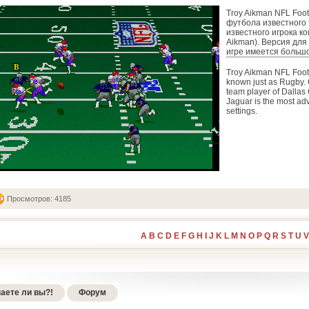
Troy Aikman NFL Foo
футбола известного т
известного игрока к
Aikman). Версия для 
игре имеется большо
Troy Aikman NFL Footb
known just as Rugby. G
team player of Dallas 
Jaguar is the most ad
settings.
Просмотров: 4185
A
B
C
D
E
F
G
H
I
J
K
L
M
N
O
P
Q
R
S
T
U
V
аете ли вы?!
Форум