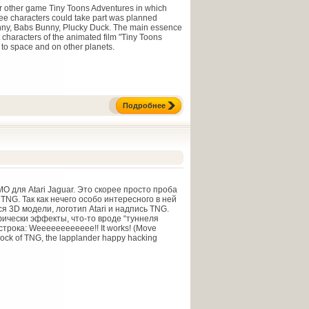
guar other game Tiny Toons Adventures in which
ree characters could take part was planned
unny, Babs Bunny, Plucky Duck. The main essence
 characters of the animated film "Tiny Toons
to space and on other planets.
Подробнее
для Atari Jaguar. Это скорее просто проба
TNG. Так как нечего особо интересного в ней
я 3D модели, логотип Atari и надпись TNG.
фически эффекты, что-то вроде “туннеля
трока: Weeeeeeeeeeee!! It works! (Move
pock of TNG, the lapplander happy hacking