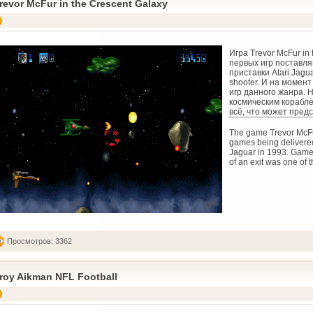
revor McFur in the Crescent Galaxy
Игра Trevor McFur in
первых игр поставля
приставки Atari Jagu
shooter. И на момен
игр данного жанра. 
космическим кораблё
всё, что может предс
The game Trevor McFur 
games being delivered
Jaguar in 1993. Game 
of an exit was one of 
Просмотров: 3362
roy Aikman NFL Football