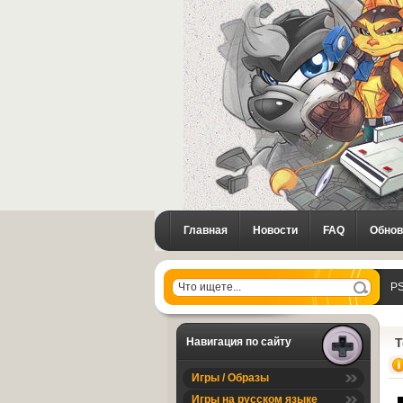
Главная
Новости
FAQ
Обнов
PS
Навигация по сайту
T
Игры / Образы
Игры на русском языке