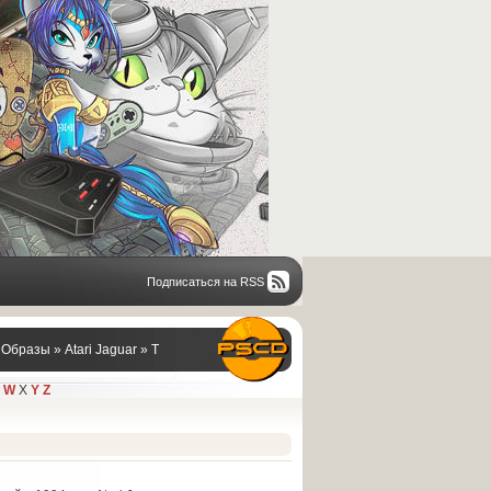
Подписаться на RSS
/ Образы
»
Atari Jaguar
»
T
W
X
Y
Z