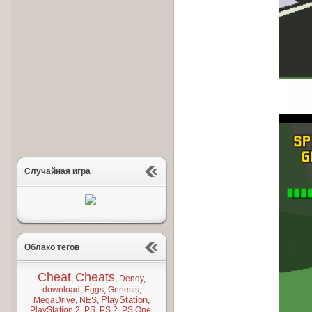
Случайная игра
Облако тегов
Cheat
Cheats
,
,
Dendy
,
download
,
Eggs
,
Genesis
,
PlayStation
MegaDrive
,
NES
,
,
PlayStation 2
,
PS
,
PS 2
,
PS One
,