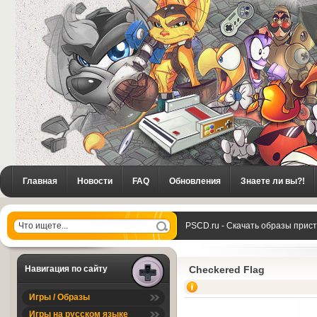
Главная
Новости
FAQ
Обновления
Знаете ли вы?!
PSCD.ru - Скачать образы прис
Навигация по сайту
Checkered Flag
Игры / Образы
Игры на русском языке