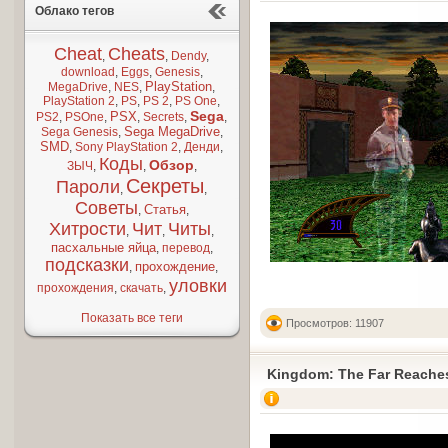
Облако тегов
Cheat
Cheats
,
,
Dendy
,
download
,
Eggs
,
Genesis
,
PlayStation
MegaDrive
,
NES
,
,
PlayStation 2
,
PS
,
PS 2
,
PS One
,
Sega
PSX
PS2
,
PSOne
,
,
Secrets
,
,
Sega MegaDrive
Sega Genesis
,
,
SMD
,
Sony PlayStation 2
,
Денди
,
Коды
Обзор
ЗЫЧ
,
,
,
Секреты
Пароли
,
,
Советы
Статья
,
,
Хитрости
Чит
Читы
,
,
,
пасхальные яйца
,
перевод
,
подсказки
прохождение
,
,
уловки
прохождения
,
скачать
,
Показать все теги
Просмотров: 11907
Kingdom: The Far Reache