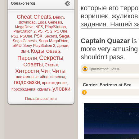
Облако тегов
которые его терро
воришек, жуликов
Cheat
Cheats
,
,
Dendy
,
download
,
Eggs
,
Genesis
,
задания. Нашей за
PlayStation
MegaDrive
,
NES
,
,
PlayStation 2
,
PS
,
PS 2
,
PS One
,
Sega
PSX
PS2
,
PSOne
,
,
Secrets
,
,
Captain Quazar
is
Sega MegaDrive
Sega Genesis
,
,
SMD
,
Sony PlayStation 2
,
Денди
,
more very amusing
Коды
Обзор
ЗЫЧ
,
,
,
shouldn't pass.
Секреты
Пароли
,
,
Советы
Статья
,
,
Просмотров: 12994
Хитрости
Чит
Читы
,
,
,
пасхальные яйца
,
перевод
,
подсказки
прохождение
,
,
Carrier: Fortress at Sea
уловки
прохождения
,
скачать
,
Показать все теги