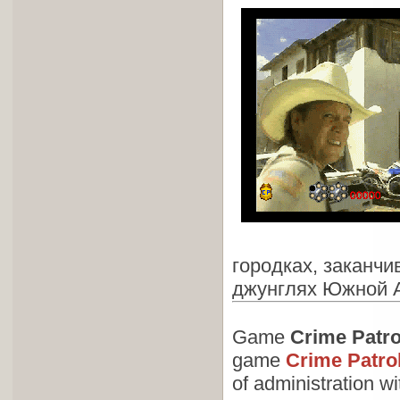
городках, заканч
джунглях Южной А
Game
Crime Patro
game
Crime Patro
of administration wit