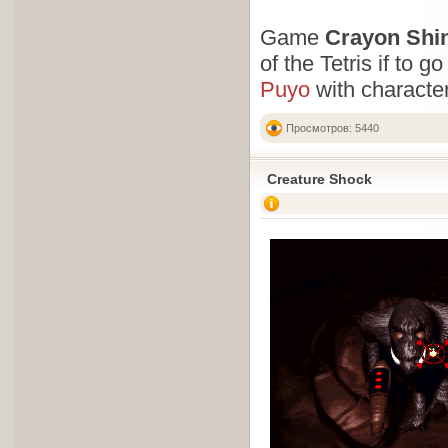
Game
Crayon Shi
of the Tetris if to g
Puyo
with characte
Просмотров: 5440
Creature Shock