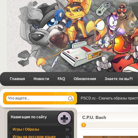
Главная
Новости
FAQ
Обновления
Знаете ли вы?!
PSCD.ru - Скачать образы прис
Навигация по сайту
C.P.U. Bach
Игры / Образы
Игры на русском языке