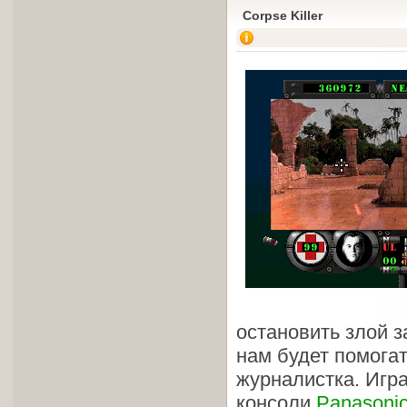
Corpse Killer
остановить злой з
нам будет помога
журналистка. Игр
консоли
Panasoni