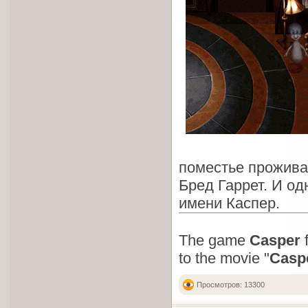
поместье прожива
Бред Гаррет. И о
имени Каспер.
The game
Casper
f
to the movie "
Casp
Просмотров: 13300