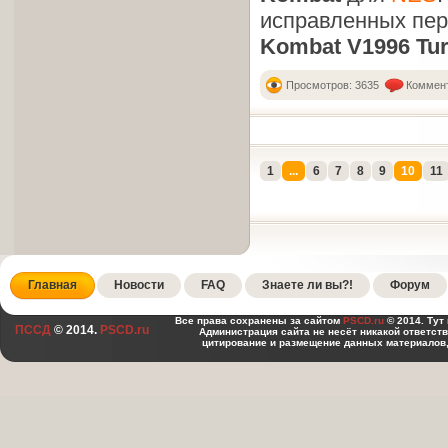
исправленных пе
Kombat V1996 Tur
Просмотров: 3635
Коммент
1
...
6
7
8
9
10
11
Главная
Новости
FAQ
Знаете ли вы?!
Форум
Все права сохранены за сайтом
PSCD.ru
© 2014. Тут
ПССД
© 2014.
PSCD.ru
Администрация сайта не несёт никакой ответст
цитирование и размещение данных материалов,