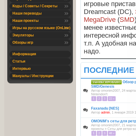
игровые пристав
Коды / Советы / Секреты
Dreamcast (DC),
Наши переводы
MegaDrive
(
SMD
Наши проекты
менее известные
Игры на русском языке (OnLine)
интересной инф
Эмуляторы
т.п. А удобная н
Обзоры игр
надо.
Информация
Статьи
ПОСЛЕДНИЕ
Интервью
Мануалы / Инструкции
Обзор 
ЗАФИКСИРОВАНО
SMD/Genesis
Автор
omonim2007
, 24 марта
Nintendon't
1
2
3
22 »
Faxanadu [NES]
Автор
admin
, 1 января 2019 
OMONIM's сеты для ретр
Автор
omonim2007
, 21 марта
проекты
»
Сеты для ретро-ко
1
2
3
48 »