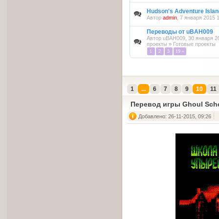
Hudson's Adventure Island
Автор
admin
, 7 января 2015 
Переводы от uBAH009
Автор
uBAH009
, 30 января 2
проекты
»
Готовые проекты
1
2
3
19 »
1
...
6
7
8
9
10
11
Перевод игры Ghoul Sch
Добавлено: 26-11-2015, 09:26