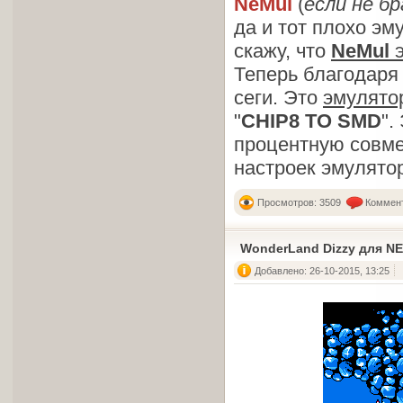
NeMul
(
если не б
да и тот плохо эму
скажу, что
NeMul
э
Теперь благодаря
сеги. Это
эмулят
"
CHIP8 TO SMD
".
процентную совме
настроек эмулято
Просмотров: 3509
Коммент
WonderLand Dizzy для N
Добавлено: 26-10-2015, 13:25