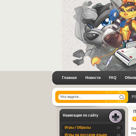
Главная
Новости
FAQ
Обнов
PS
П
Навигация по сайту
Игры / Образы
Вч
пе
Игры на русском языке