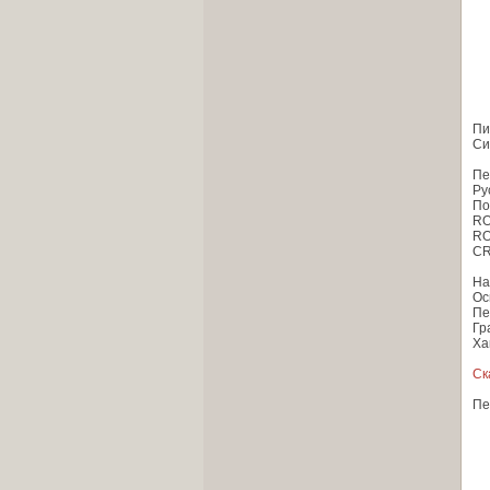
Пи
Си
Пе
Ру
По
RO
RO
CR
На
Ос
Пе
Гр
Ха
Ск
Пе