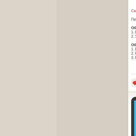
Ск
Пе
Об
1.
2.
Об
1.
2.
3.