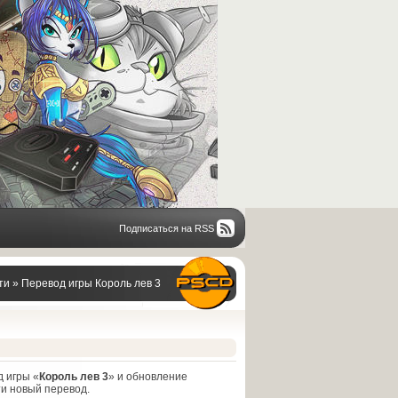
Подписаться на RSS
ти
» Перевод игры Король лев 3
д игры «
Король лев 3
» и обновление
чти новый перевод.