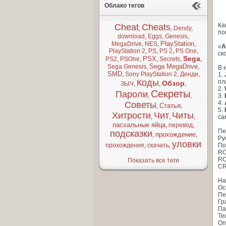
Облако тегов
Ка
Cheat
Cheats
,
,
Dendy
,
по
download
,
Eggs
,
Genesis
,
PlayStation
MegaDrive
,
NES
,
,
«
А
PlayStation 2
,
PS
,
PS 2
,
PS One
,
ск
Sega
PSX
PS2
,
PSOne
,
,
Secrets
,
,
Sega MegaDrive
Sega Genesis
,
,
В 
SMD
,
Sony PlayStation 2
,
Денди
,
1.
Коды
пл
Обзор
ЗЫЧ
,
,
,
2.
Секреты
Пароли
,
,
3.
4.
Советы
Статья
,
,
5.
Хитрости
Чит
Читы
,
,
,
са
пасхальные яйца
,
перевод
,
Пе
подсказки
прохождение
,
,
Ру
уловки
прохождения
,
скачать
,
По
RO
RO
Показать все теги
CR
На
Ос
Пе
Гр
Па
Те
Оп