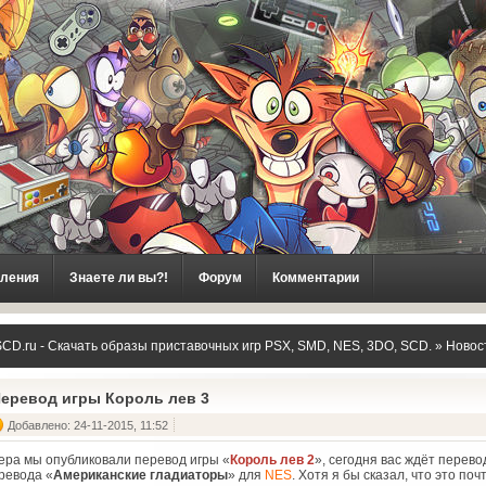
ления
Знаете ли вы?!
Форум
Комментарии
CD.ru - Скачать образы приставочных игр PSX, SMD, NES, 3DO, SCD.
»
Новос
еревод игры Король лев 3
Добавлено: 24-11-2015, 11:52
ера мы опубликовали перевод игры «
Король лев 2
», сегодня вас ждёт перево
ревода «
Американские гладиаторы
» для
NES
. Хотя я бы сказал, что это по