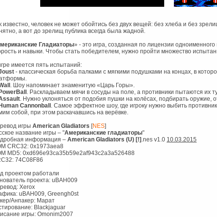
к известно, человек не может обойтись без двух вещей: без хлеба и без зрели
нятно, а вот до зрелищ публика всегда была жадной.
мериканские Гладиаторы
» - это игра, созданная по лицензии одноименного 
орость и навыки. Чтобы стать победителем, нужно пройти множество испытан
игре имеется пять испытаний:
Joust
- классическая борьба палками с мягкими подушками на концах, в которо
атформы.
Wall
. Шоу напоминает знаменитую «Царь Горы».
PowerBall
. Раскладываем мячи в сосуды на поле, а противники пытаются их т
Assault
. Нужно уклоняться от подобия пушки на колёсах, подбирать оружие, 
Human Cannonball
. Самое эффектное шоу, где игроку нужно выбить противника
мим собой, при этом раскачавшись на верёвке.
ревод игры
American Gladiators
[
NES
]
сское название игры – "
Американские гладиаторы
"
дробная информация –
American Gladiators (U) [!]
.nes v1.0
10.03.2015
M CRC32: 0x1973aea8
M MD5: 0xd696e93ca35b59e2af943c2a3a526488
C32: 74C08F86
д проектом работали
нователь проекта: uBAH009
ревод: Xerox
афика: uBAH009, Greengh0st
кер/Анпакер: Марат
стирование: Blackjaguar
исание игры: Omonim2007