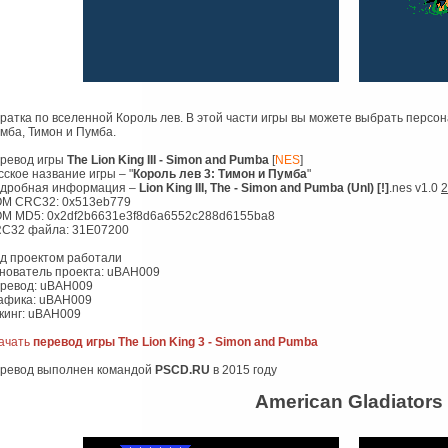
ратка по вселенной Король лев. В этой части игры вы можете выбрать персона
мба, Тимон и Пумба.
ревод игры
The Lion King III - Simon and Pumba
[
NES
]
сское название игры – "
Король лев 3: Тимон и Пумба
"
дробная информация –
Lion King III, The - Simon and Pumba (Unl) [!]
.nes v1.0
2
M CRC32: 0x513eb779
M MD5: 0x2df2b6631e3f8d6a6552c288d6155ba8
C32 файла: 31E07200
д проектом работали
нователь проекта: uBAH009
ревод: uBAH009
афика: uBAH009
кинг: uBAH009
ачать
перевод игры The Lion King 3 - Simon and Pumba
ревод выполнен командой
PSCD.RU
в 2015 году
American Gladiators