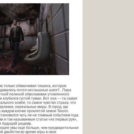
ла только обманчивая тишина, которую
аздавались почти неслышные шаги?.. Пара
лотной пеленой обволакивая утомленного
е клубился густой туман. Вот она — та самая
льного зомби, то самое чувство страха, что
далекие, нереальные миры. В город, где
а каждом клочке проклятой земли Тихого
 становился чуть ли не главным событием года.
и и так называемые статьи «из первых рук»,
ся будущий шедевр.
сающее умы еще больше, чем предварительная
й джойстик во время игры в свои