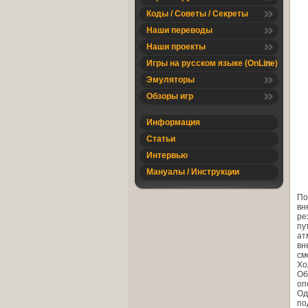
Коды / Советы / Секреты
Наши переводы
Наши проекты
Игры на русском языке (OnLine)
Эмуляторы
Обзоры игр
Информация
Статьи
Интервью
Мануалы / Инструкции
По
вн
ре
пу
ат
вн
см
Хо
Об
оп
Од
по