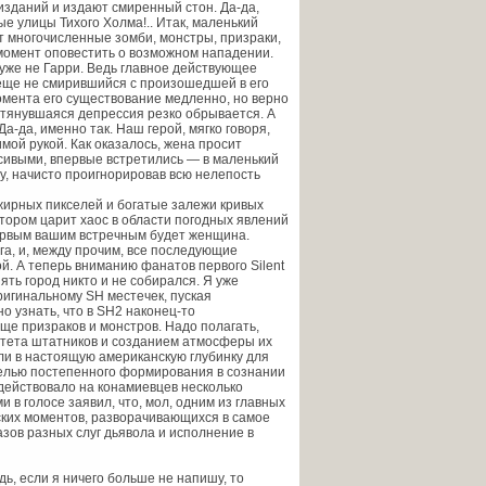
зданий и издают смиренный стон. Да-да,
е улицы Тихого Холма!.. Итак, маленький
 многочисленные зомби, монстры, призраки,
й момент оповестить о возможном нападении.
 уже не Гарри. Ведь главное действующее
е еще не смирившийся с произошедшей в его
момента его существование медленно, но верно
затянувшаяся депрессия резко обрывается. А
-да, именно так. Наш герой, мягко говоря,
мой рукой. Как оказалось, жена просит
асивыми, впервые встретились — в маленький
у, начисто проигнорировав всю нелепость
 жирных пикселей и богатые залежи кривых
отором царит хаос в области погодных явлений
первым вашим встречным будет женщина.
га, и, между прочим, все последующие
й. А теперь вниманию фанатов первого Silent
нять город никто и не собирался. Я уже
ригинальному SH местечек, пуская
о узнать, что в SH2 наконец-то
ще призраков и монстров. Надо полагать,
итета штатников и созданием атмосферы их
ли в настоящую американскую глубинку для
целью постепенного формирования в сознании
действовало на конамиевцев несколько
и в голосе заявил, что, мол, одним из главных
ских моментов, разворачивающихся в самое
ов разных слуг дьявола и исполнение в
ь, если я ничего больше не напишу, то