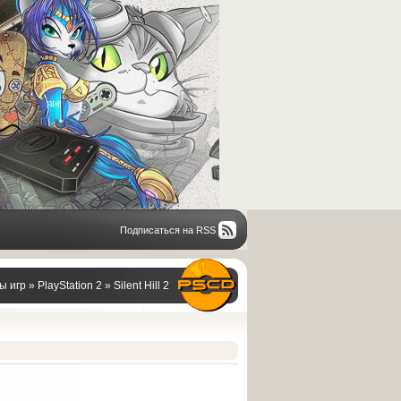
Подписаться на RSS
ы игр
»
PlayStation 2
» Silent Hill 2