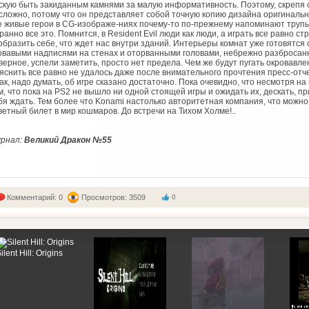
скую быть закиданным камнями за малую информативность. Поэтому, скрепя с
сложно, потому что он представляет собой точную копию дизайна оригинального 
е живые герои в CG-изображе-ниях почему-то по-прежнему напоминают трупы,
ранно все это. Помнится, в Resident Evil люди как люди, а играть все равно 
образить себе, что ждет нас внутри зданий. Интерьеры комнат уже готовятся 
овавыми надписями на стенах и оторванными головами, небрежно разбросанн
верное, успели заметить, просто нет предела. Чем же будут пугать окровав
яснить все равно не удалось даже после внимательного прочтения пресс-отч
ак, надо думать, об игре сказано достаточно. Пока очевидно, что несмотря н
м, что пока на PS2 не вышло ни одной стоящей игры и ожидать их, дескать, п
бя ждать. Тем более что Konami настолько авторитетная компания, что мож
ветный билет в мир кошмаров. До встречи на Тихом Холме!..
рнал:
Великий Дракон №55
Комментарий: 0
Просмотров: 3509
0
ilent Hill: Origins