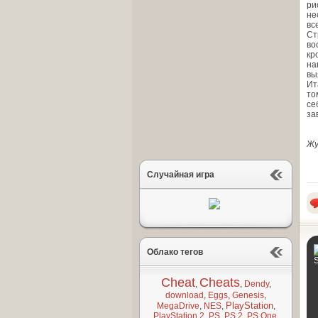
ри
не
вс
Ст
во
кр
на
вы
Ит
то
се
за
Жу
Случайная игра
Облако тегов
S
Cheat
Cheats
,
,
Dendy
,
download
,
Eggs
,
Genesis
,
PlayStation
MegaDrive
,
NES
,
,
PlayStation 2
,
PS
,
PS 2
,
PS One
,