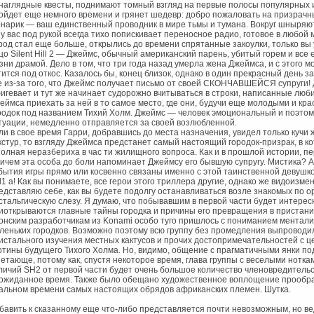
наглядные квесты, поднимают томный взгляд на первые полосы популярных и
ойдет еще немного времени и грянет шедевр: добро пожаловать на призрачны
нарик — ваш единственный проводник в мире тьмы и тумана. Вокруг шныряют
 у вас под рукой всегда тихо попискивает переносное радио, готовое в любо
род стал еще больше, открылись до времени спрятанные закоулки, только вы
цо Silent Hill 2 — Джеймс, обычный американский парень, убитый горем и вс
зни драмой. Дело в том, что три года назад умерла жена Джеймса, и с этого 
тится под откос. Казалось бы, конец близок, однако в один прекрасный день 
е из-за того, что Джеймс получает письмо от своей СКОНЧАВШЕЙСЯ супруги! Да
игевает и тут же начинает судорожно вчитываться в строки, написанные люби
еймса приехать за ней в то самое место, где они, будучи еще молодыми и кр
родок под названием Тихий Холм. Джеймс — человек эмоциональный и поэтом
туации, немедленно отправляется за своей возлюбленной.
ли в свое время Гарри, добравшись до места назначения, увидел только кучи
кстур, то взгляду Джеймса предстанет самый настоящий городок-призрак, в к
полная неразбериха в час ти жилищного вопроса. Как и в прошлой истории, 
ичем эта особа до боли напоминает Джеймсу его бывшую супругу. Мистика? А
бытия игры прямо или косвенно связаны именно с этой таинственной девушко
ll1 а! Как вы понимаете, все герои этого триллера другие, однако же видоизме
едставляю себе, как вы будете подолгу останавливаться возле знакомых по о
стальгическую слезу. Я думаю, что побывавшим в первой части будет интересн
иоткрываются главные тайны городка и причины его превращения в пристани
онским разработчикам из Konami особо туго пришлось с пониманием ментал
леньких городков. Возможно поэтому всю группу без промедления выпроводи
истального изучения местных кактусов и прочих достопримечательностей с 
ртины будущего Тихого Холма. Но, видимо, общение с прагматичными янки по
нетающе, потому как, спустя некоторое время, глава группы с веселыми ноткам
личий SH2 от первой части будет очень большое количество членовредитель
ожиданное время. Также было обещано художественное воплощение прообраз
альном времени самых настоящих обрядов африканских племен. Шутка.
бавить к сказанному еще что-либо представляется почти невозможным, но вед