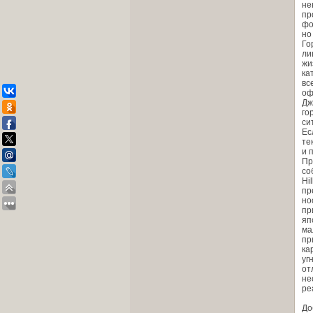
не
пр
фо
но
Го
ли
жи
ка
вс
оф
Дж
го
си
Ес
те
и 
Пр
со
Hi
пр
но
пр
яп
ма
пр
ка
уг
от
не
ре
До