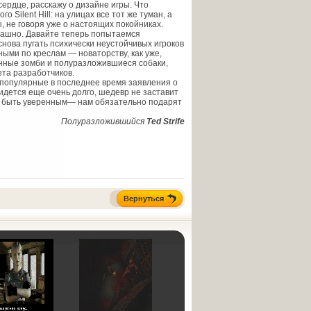
ердце, расскажу о дизайне игры. Что
Silent Hill: на улицах все тот же туман, а
 не говоря уже о настоящих покойниках.
страшно. Давайте теперь попытаемся
снова пугать психически неустойчивых игроков
ыми по креслам — новаторству, как уже,
ленные зомби и полуразложившиеся собаки,
ета разработчиков.
а популярные в последнее время заявления о
ридется еще очень долго, шедевр не заставит
но быть уверенным— нам обязательно подарят
Полуразложившийся
Ted Strife
Вернуться