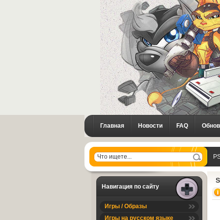
Главная
Новости
FAQ
Обнов
PS
S
Навигация по сайту
Игры / Образы
Игры на русском языке