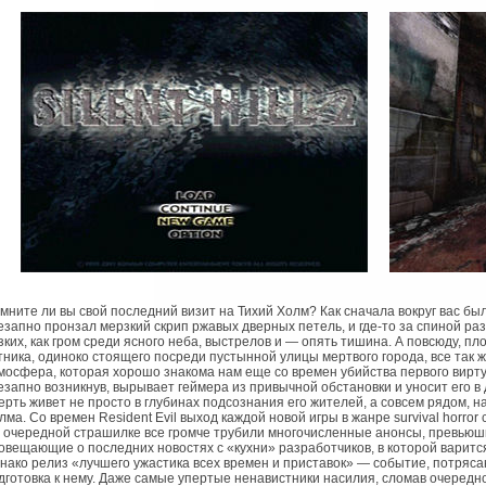
мните ли вы свой последний визит на Тихий Холм? Как сначала вокруг вас бы
езапно пронзал мерзкий скрип ржавых дверных петель, и где-то за спиной р
зких, как гром среди ясного неба, выстрелов и — опять тишина. А повсюду, п
тника, одиноко стоящего посреди пустынной улицы мертвого города, все так ж
мосфера, которая хорошо знакома нам еще со времен убийства первого виртуа
езапно возникнув, вырывает геймера из привычной обстановки и уносит его в 
ерть живет не просто в глубинах подсознания его жителей, а совсем рядом, н
лма. Со времен Resident Evil выход каждой новой игры в жанре survival horror
 очередной страшилке все громче трубили многочисленные анонсы, превьюшк
овещающие о последних новостях с «кухни» разработчиков, в которой варит
нако релиз «лучшего ужастика всех времен и приставок» — событие, потря
дготовка к нему. Даже самые упертые ненавистники насилия, сломав очередно