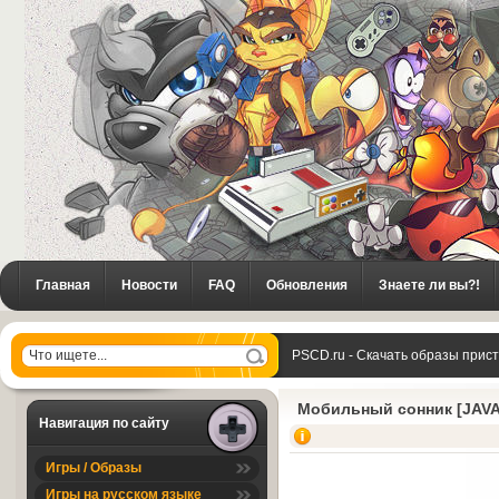
Главная
Новости
FAQ
Обновления
Знаете ли вы?!
PSCD.ru - Скачать образы прис
сонник [JAVA]
Мобильный сонник [JAVA
Навигация по сайту
Игры / Образы
Игры на русском языке