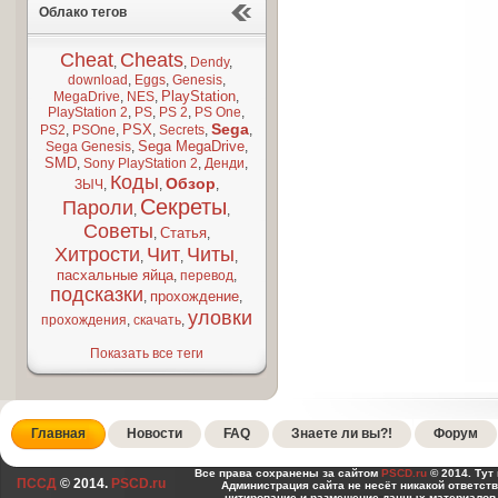
Облако тегов
Cheat
Cheats
,
,
Dendy
,
download
,
Eggs
,
Genesis
,
PlayStation
MegaDrive
,
NES
,
,
PlayStation 2
,
PS
,
PS 2
,
PS One
,
Sega
PSX
PS2
,
PSOne
,
,
Secrets
,
,
Sega MegaDrive
Sega Genesis
,
,
SMD
,
Sony PlayStation 2
,
Денди
,
Коды
Обзор
ЗЫЧ
,
,
,
Секреты
Пароли
,
,
Советы
Статья
,
,
Хитрости
Чит
Читы
,
,
,
пасхальные яйца
,
перевод
,
подсказки
прохождение
,
,
уловки
прохождения
,
скачать
,
Показать все теги
Главная
Новости
FAQ
Знаете ли вы?!
Форум
Все права сохранены за сайтом
PSCD.ru
© 2014. Тут
ПССД
© 2014.
PSCD.ru
Администрация сайта не несёт никакой ответст
цитирование и размещение данных материалов,