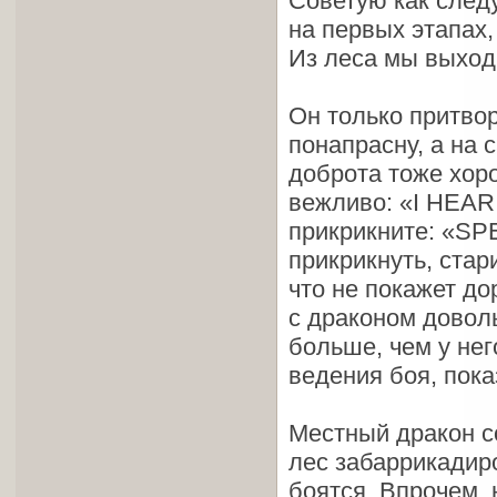
Советую как следу
на первых этапах,
Из леса мы выходи
Он только притво
понапрасну, а на
доброта тоже хоро
вежливо: «I HEA
прикрикните: «SP
прикрикнуть, стар
что не покажет до
с драконом доволь
больше, чем у не
ведения боя, пок
Местный дракон со
лес забаррикадиро
боятся. Впрочем, 