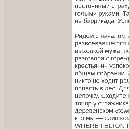
постоянный страх,
голыми руками. Та
не баррикада. Усп
Рядом с началом 
развоевавшегося 
выходкой мужа, п
разговора с горе-
крестьянин успоко
общем собрании. Э
никто не ходит ра
попасть в лес. Дл
цепочку. Сходите 
топор у стражник
деревенском «town
кто мы — слишком
WHERE FELTON IS 