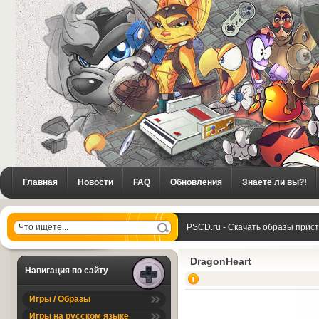
Главная
Новости
FAQ
Обновления
Знаете ли вы?!
PSCD.ru - Скачать образы прис
DragonHeart
DragonHeart
Навигация по сайту
Игры / Образы
Игры на русском языке