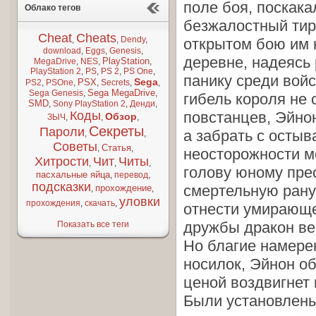
поле боя, поскак
Облако тегов
безжалостный тира
Cheat
Cheats
,
,
Dendy
,
открытом бою им 
download
,
Eggs
,
Genesis
,
деревне, надеясь 
PlayStation
MegaDrive
,
NES
,
,
PlayStation 2
,
PS
,
PS 2
,
PS One
,
панику среди войс
Sega
PSX
PS2
,
PSOne
,
,
Secrets
,
,
Sega MegaDrive
Sega Genesis
,
,
гибель короля не 
SMD
,
Sony PlayStation 2
,
Денди
,
Коды
повстанцев, Эйно
Обзор
ЗЫЧ
,
,
,
Секреты
Пароли
а забрать с остыв
,
,
Советы
Статья
,
,
неосторожности м
Хитрости
Чит
Читы
,
,
,
голову юному пре
пасхальные яйца
,
перевод
,
подсказки
смертельную рану
прохождение
,
,
уловки
прохождения
,
скачать
,
отнести умирающег
дружбы дракон вер
Показать все теги
Но благие намере
носилок, Эйнон о
ценой воздвигнет 
Были установлены