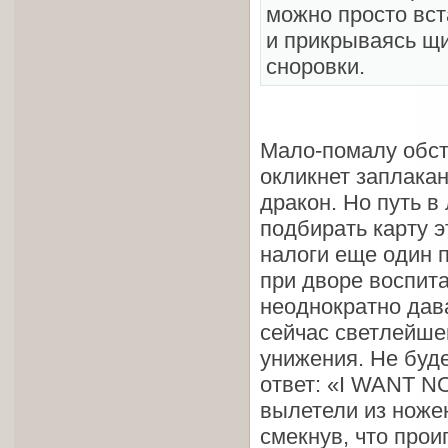
можно просто вст
и прикрываясь щи
сноровки.
Мало-помалу обста
окликнет заплака
дракон. Но путь в
подбирать карту э
налоги еще один 
при дворе воспит
неоднократно дава
сейчас светлейше
унижения. Не буд
ответ: «I WANT N
вылетели из ножен
смекнув, что прои