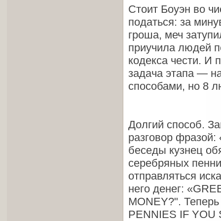
Стоит Боуэн во чи
податься: за мину
гроша, меч затупи
приучила людей п
кодекса чести. И 
задача этапа — на
способами, но 8 л
Долгий способ. Зай
разговор фразой
беседы кузнец об
серебряных пенни.
отправляться иска
него денег: «GR
MONEY?". Теперь 
PENNIES IF YOU S