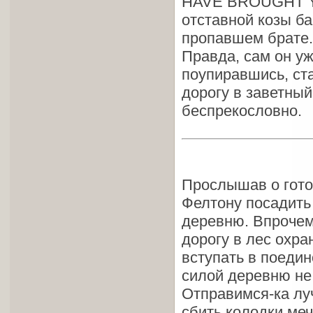
HAVE BROUGHT Y
отставной козы б
пропавшем брате.
Правда, сам он уж
поупиравшись, ст
дорогу в заветны
беспрекословно.
Прослышав о гото
Фелтону посадить
деревню. Впрочем,
дорогу в лес охра
вступать в поедин
силой деревню не
Отправимся-ка лу
сбить колодки ме