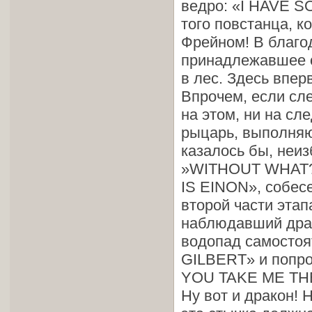
ведро: «I HAVE S
того повстанца, к
Фрейном! В благо
принадлежавшее о
в лес. Здесь впе
Впрочем, если сле
на этом, ни на сл
рыцарь, выполняю
казалось бы, неиз
»WITHOUT WHAT?
IS EINON», собесе
второй части этап
наблюдавший драк
водопад самостоя
GILBERT» и попро
YOU TAKE ME TH
Ну вот и дракон! 