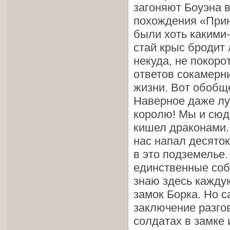
загоняют Боуэна 
похождения «Прин
были хоть какими-
стай крыс бродит 
некуда, не покоро
ответов сокамерни
жизни. Вот обобщ
Наверное даже лу
королю! Мы и сюд
кишел драконами. 
нас напал десяток
в это подземелье.
единственные соб
знаю здесь кажду
замок Борка. Но с
заключение разго
солдатах в замке 