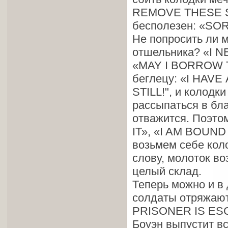
REMOVE THESE STO
бесполезен: «S
He попросить ли 
отшельника? «I N
«MAY I BORROW T
беглецу: «I HAV
STILL!", и колодк
рассыпаться в бла
отважится. Поэт
IТ», «I AM BOUN
возьмем себе ко
слову, молоток в
целый склад.
Теперь можно и в 
солдаты отряжаю
PRISONER IS ESCA
Боуэн выпустит в