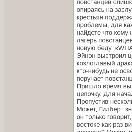
повстанцев слишк
опираясь на засл
крестьян поддержа
проблемы, для ка
найдете что кому 
лагерь повстанцев
новую беду. «WHA
Эйнон выстроил ц
козлоглавый драко
кто-нибудь не ос
поручает повстанц
Пришло время вы
цепочку. Для нача
Пропустив несколь
Может, Гилберт зн
он только говорит
востоке как раз в