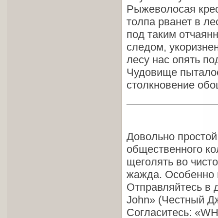
Рыжеволосая крес
толпа рванет в ле
под таким отчаян
следом, укоризнен
лесу нас опять по
Чудовище пыталос
столкновение обош
Довольно простой
общественного ко
щеголять во чист
жажда. Особенно 
Отправляйтесь в д
John» (Честный Дж
Согласитесь: «WH