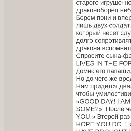
старого игрушечно
драконоборец неб
Берем пони и впер
лишь двух солдат.
который несет слу
долго сопротивлят
дракона вспомнить
Спросите сына-ф
LIVES IN THE FO
домик его папаши,
Но до чего же вре
Нам придется два
чтобы умилостивит
«GOOD DAY! I A
SOME?». После ч
YOU.» Второй раз
HOPE YOU DO.", «