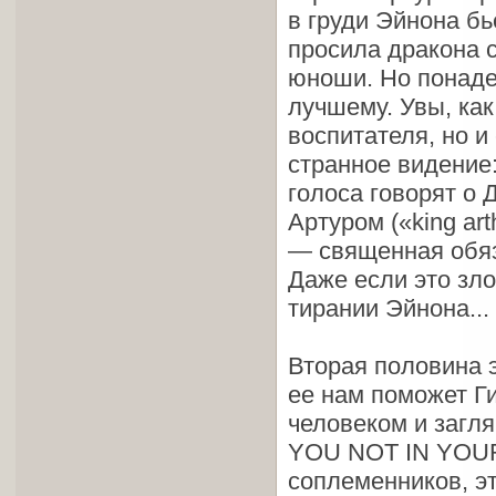
в груди Эйнона бь
просила дракона с
юноши. Но понаде
лучшему. Увы, как
воспитателя, но и
странное видение
голоса говорят о
Артуром («king ar
— священная обяз
Даже если это зло
тирании Эйнона... 
Вторая половина э
ее нам поможет Г
человеком и загл
YOU NOT IN YOUR
соплеменников, э