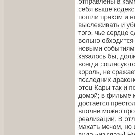
отправлены в кам
себя выше кодекса
пошли прахом и не
выслеживать и уби
того, чье сердце 
вольно обходится
новыми событиями
казалось бы, долж
всегда согласуютс
король, не сражае
последних дракон
отец Кары так и п
домой; в фильме к
достается престол 
вполне можно про
реализации. В отл
махать мечом, но 
вида «из глаз»! Н