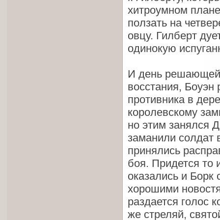
хитроумном плане
ползать на четве
овцу. Гилберт дуе
одинокую испуганн
И день решающей 
восстания, Боуэн 
противника в дере
королевскому замк
но этим занялся 
заманили солдат 
принялись распра
боя. Придется то 
оказались и Борк 
хорошими новостя
раздается голос 
же стреляй, свято