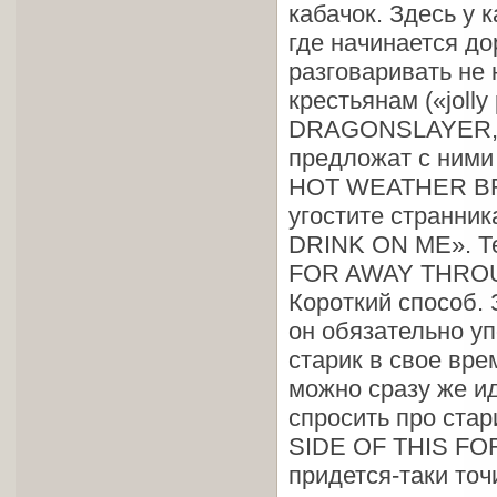
кабачок. Здесь у 
где начинается до
разговаривать не
крестьянам («joll
DRAGONSLAYER, A
предложат с ними
HOT WEATHER BRI
угостите странн
DRINK ON ME». Те
FOR AWAY THROU
Короткий способ. 
он обязательно уп
старик в свое вре
можно сразу же ид
спросить про ст
SIDE OF THIS FOR
придется-таки точ