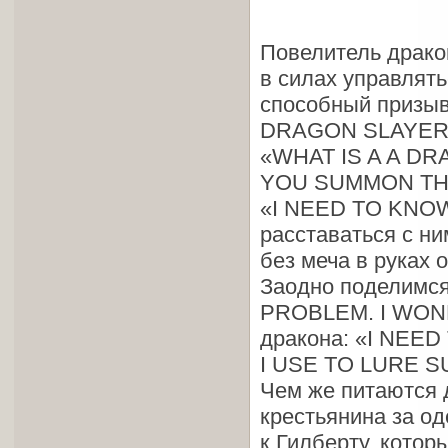
Повелитель драко
в силах управлять
способный призыв
DRAGON SLAYER
«WHAT IS A A D
YOU SUMMON Т
«I NEED TO KNOW.
расставаться с ни
без меча в руках 
Заодно поделимся
PROBLEM. I WOND
дракона: «I NEE
I USE TO LURE S
Чем же питаются 
крестьянина за о
к Гилберту, котор