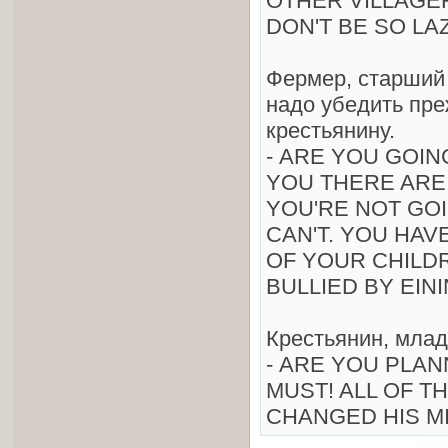
OTHER VILLAGER
DON'T BE SO LA
Фермер, старший 
надо убедить пре
крестьянину.
- ARE YOU GOIN
YOU THERE ARE 
YOU'RE NOT GOI
CAN'T. YOU HAV
OF YOUR CHILD
BULLIED BY EINI
Крестьянин, млад
- ARE YOU PLAN
MUST! ALL OF T
CHANGED HIS M