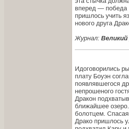
эта стычка должн
вперед — победа 
пришлось учить я
нового друга Драк
Журнал:
Великий
Идоговорились ры
плату Боуэн согла
появлявшегося др
непрошеного гост
Дракон подхватыв
ближайшее озеро. 
болотцем. Спасая
Драко пришлось ул
подхватил Кару и 