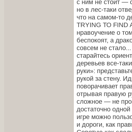
с ним не стоит — 
но в лес-таки отв
что на самом-то де
TRYING ТО FIND A
нравоучение о том
беспокоят, а драк
совсем не стало..
старайтесь ориен
деревьев все-таки
руки»: представьт
рукой за стену. И
поворачивает прав
отрывая правую р
сложное — не про
достаточно одной 
игре можно пользо
и дороги, как пра