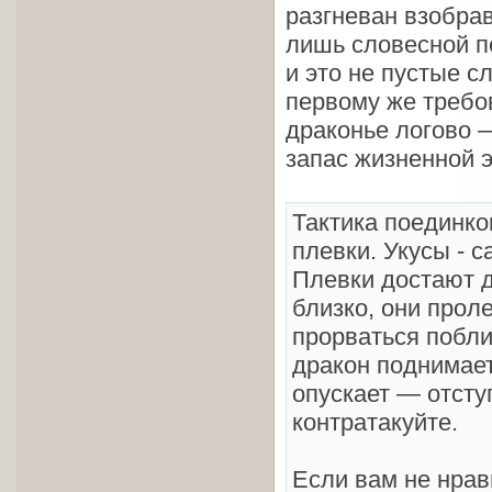
разгневан взобрав
лишь словесной п
и это не пустые с
первому же требов
драконье логово 
запас жизненной э
Тактика поединко
плевки. Укусы - 
Плевки достают д
близко, они прол
прорваться побли
дракон поднимает 
опускает — отсту
контратакуйте.
Если вам не нрав