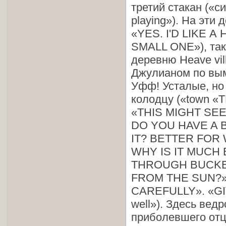
третий стакан («си
playing»). На эти 
«YES. I'D LIKE А
SMALL ONE»), так
деревню Heave vil
Джулианом по вым
Уфф! Усталые, но
колодцу («town 
«THIS MIGHT SE
DO YOU HAVE A
IT? BETTER FOR
WHY IS IT MUCH
THROUGH BUCKE
FROM THE SUN?»
CAREFULLY». «GI
well»). Здесь вед
приболевшего отца