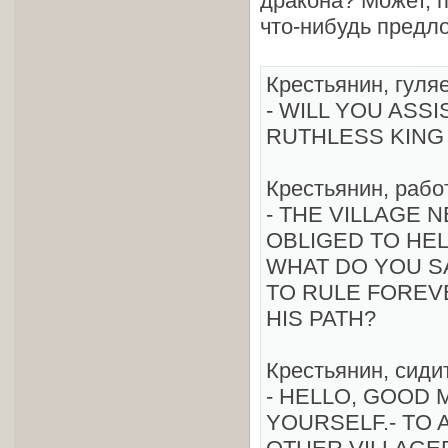
дракона? Может, 
что-нибудь предл
Крестьянин, гуля
- WILL YOU ASS
RUTHLESS KING
Крестьянин, работ
- THE VILLAGE 
OBLIGED TO HE
WHAT DO YOU SA
TO RULE FOREV
HIS PATH?
Крестьянин, сидит
- HELLO, GOOD 
YOURSELF.- TO A