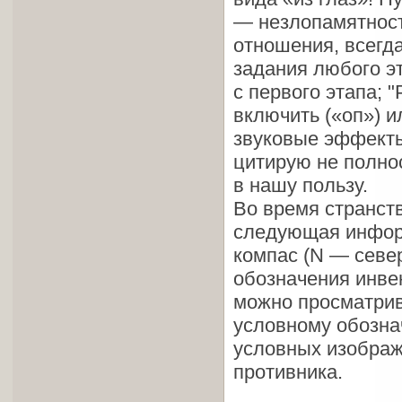
— незлопамятност
отношения, всегда
задания любого э
с первого этапа; 
включить («оп») и
звуковые эффекты
цитирую не полнос
в нашу пользу.
Во время странст
следующая информ
компас (N — север
обозначения инвен
можно просматрив
условному обозна
условных изображ
противника.