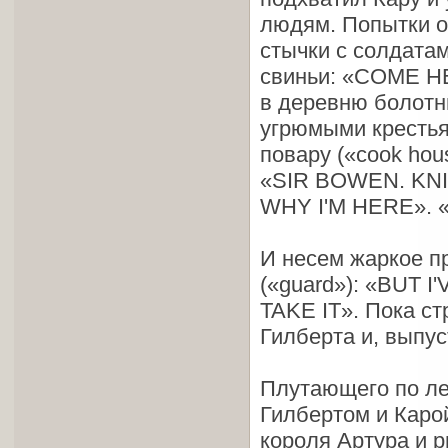
людям. Попытки о
стычки с солдатам
свиньи: «СОМЕ H
в деревню болотн
угрюмыми крестья
повару («cook hou
«SIR BOWEN. KN
WHY I'M HERE». «
И несем жаркое пр
(«guard»): «BUT 
TAKE IT». Пока ст
Гилберта и, выпус
Плутающего по ле
Гилбертом и Карой
короля Артура и р