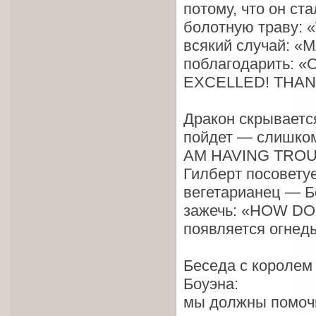
потому, что он с
болотную траву: 
всякий случай: 
поблагодарить:
EXCELLED! THAN
Дракон скрывается
пойдет — слишком
AM HAVING TROUB
Гилберт посовету
вегетарианец — Бо
зажечь: «HOW DO 
появляется огнед
Беседа с королем
Боуэна:
мы должны помочь 