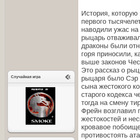
История, которую
первого тысячеле
наводили ужас на
рыцарь отваживал
драконы были отн
горя приносили, к
выше законов Чес
Это рассказ о рыц
рыцаря было Сэр 
Случайная игра
сына жестокого к
старого кодекса ч
тогда на смену ти
Фрейн возглавил 
жестокостей и не
кровавое побоище,
противостоять ата