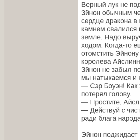
Верный лук не под
Зйнон обычным че
сердце дракона в 
камнем свалился в
земле. Надо выру
ходом. Когда-то е
отомстить Эйнону 
королева Айслинн 
Зйнон не забыл по
мы натыкаемся и 
— Сэр Боуэн! Как 
потерял голову.
— Простите, Айсли
— Действуй с чис
ради блага народа
Эйнон поджидает н