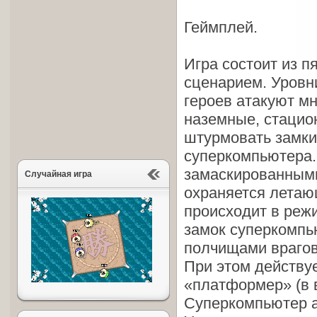
Геймплей.
Игра состоит из п
сценарием. Уровни
героев атакуют м
наземные, стацион
штурмовать замки
суперкомпьютера. 
замаскированными
Случайная игра
охраняется летаю
происходит в режи
замок суперкомпь
полчищами врагов
При этом действу
«платформер» (в 
Суперкомпьютер ат