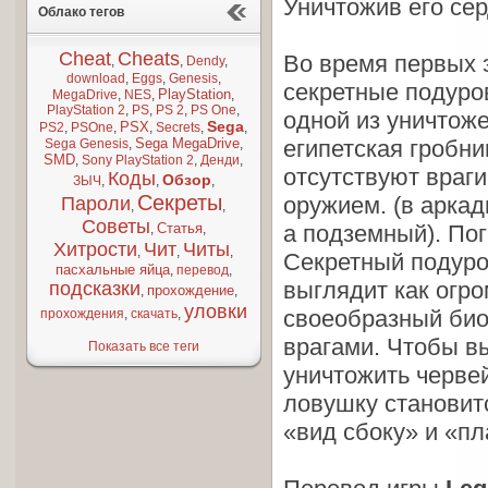
Уничтожив его се
Облако тегов
Cheat
Cheats
Во время первых 
,
,
Dendy
,
download
,
Eggs
,
Genesis
,
секретные подуро
PlayStation
MegaDrive
,
NES
,
,
PlayStation 2
,
PS
,
PS 2
,
PS One
,
одной из уничтож
Sega
PSX
PS2
,
PSOne
,
,
Secrets
,
,
Sega MegaDrive
египетская гробн
Sega Genesis
,
,
SMD
,
Sony PlayStation 2
,
Денди
,
отсутствуют враги
Коды
Обзор
ЗЫЧ
,
,
,
Секреты
оружием. (в аркад
Пароли
,
,
Советы
Статья
а подземный). Пог
,
,
Хитрости
Чит
Читы
,
,
,
Секретный подуро
пасхальные яйца
,
перевод
,
выглядит как огро
подсказки
прохождение
,
,
уловки
своеобразный био
прохождения
,
скачать
,
врагами. Чтобы в
Показать все теги
уничтожить черве
ловушку становит
«вид сбоку» и «п