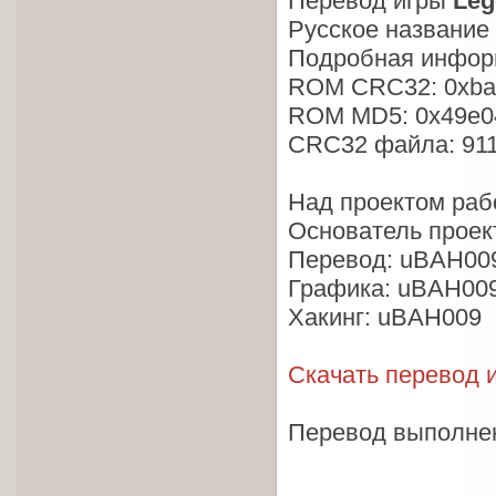
Перевод игры
Leg
Русское название 
Подробная инфор
ROM CRC32: 0xba
ROM MD5: 0x49e0
CRC32 файла: 91
Над проектом раб
Основатель проек
Перевод: uBAH009
Графика: uBAH00
Хакинг: uBAH009
Скачать перевод и
Перевод выполне