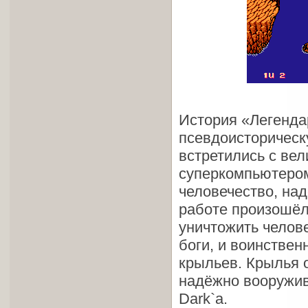
История «Легенда
псевдоисторическ
встретились с ве
суперкомпьютером
человечество, над
работе произошёл
уничтожить чело
боги, и воинствен
крыльев. Крылья 
надёжно вооружив
Dark`а.