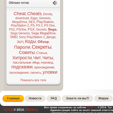
Облако тегов
Cheat
Cheats
,
,
Dendy
,
download
,
Eggs
,
Genesis
,
PlayStation
MegaDrive
,
NES
,
,
PlayStation 2
,
PS
,
PS 2
,
PS One
,
Sega
PSX
PS2
,
PSOne
,
,
Secrets
,
,
Sega MegaDrive
Sega Genesis
,
,
SMD
,
Sony PlayStation 2
,
Денди
,
Коды
Обзор
ЗЫЧ
,
,
,
Секреты
Пароли
,
,
Советы
Статья
,
,
Хитрости
Чит
Читы
,
,
,
пасхальные яйца
,
перевод
,
подсказки
прохождение
,
,
уловки
прохождения
,
скачать
,
Показать все теги
Главная
Новости
FAQ
Знаете ли вы?!
Форум
Все права сохранены за сайтом
PSCD.ru
© 2014. Тут
ПССД
© 2014.
PSCD.ru
Администрация сайта не несёт никакой ответст
цитирование и размещение данных материалов,