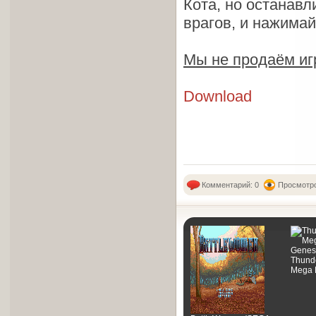
Кота, но останавл
врагов, и нажима
Мы не продаём иг
Download
Комментарий: 0
Просмотро
Thund
Mega D