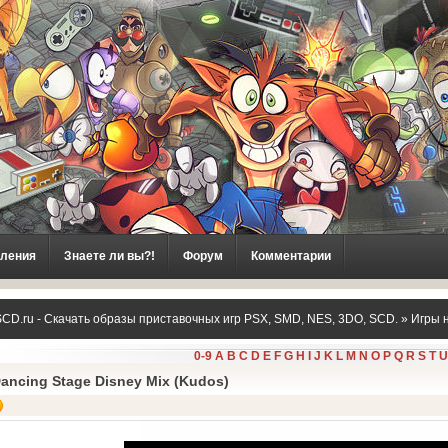
ления
Знаете ли вы?!
Форум
Комментарии
CD.ru - Скачать образы приставочных игр PSX, SMD, NES, 3DO, SCD.
»
Игры 
0-9
A
B
C
D
E
F
G
H
I
J
K
L
M
N
O
P
Q
R
S
T
U
age Disney Mix (Kudos)
ancing Stage Disney Mix (Kudos)