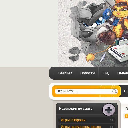
Главная
Новости
FAQ
Обнов
PS
St
Навигация по сайту
D
Игры / Образы
Игры на русском языке