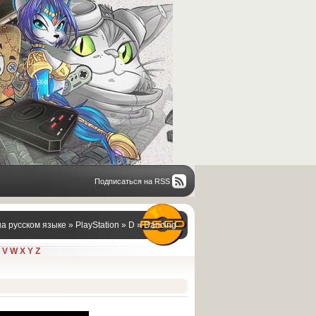
Подписаться на RSS
на русском языке
»
PlayStation
»
D
» Dancing
V
W
X
Y
Z