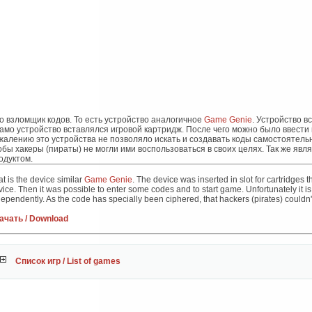
о взломщик кодов. То есть устройство аналогичное
Game Genie
. Устройство в
само устройство вставлялся игровой картридж. После чего можно было ввести н
жалению это устройства не позволяло искать и создавать коды самостоятель
обы хакеры (пираты) не могли ими воспользоваться в своих целях. Так же яв
одуктом.
t is the device similar
Game Genie
. The device was inserted in slot for cartridges 
vice. Then it was possible to enter some codes and to start game. Unfortunately it i
ependently. As the code has specially been ciphered, that hackers (pirates) couldn't
ачать / Download
Список игр / List of games