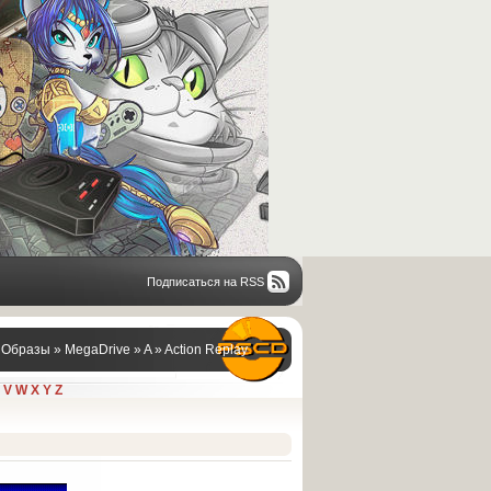
Подписаться на RSS
/ Образы
»
MegaDrive
»
A
» Action Replay
V
W
X
Y
Z