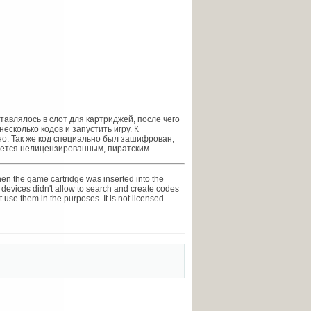
ставлялось в слот для картриджей, после чего
есколько кодов и запустить игру. К
но. Так же код специально был зашифрован,
ляется нелицензированным, пиратским
then the game cartridge was inserted into the
s devices didn't allow to search and create codes
 use them in the purposes. It is not licensed.