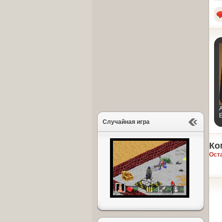
E
Случайная игра
Ко
Ост