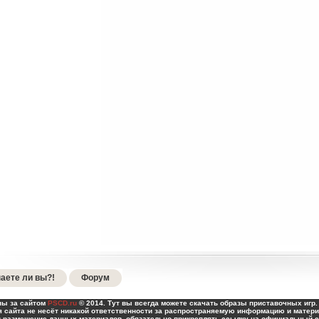
аете ли вы?!
Форум
ны за сайтом
PSCD.ru
© 2014. Тут вы всегда можете скачать образы приставочных игр. 
 сайта не несёт никакой ответственности за распространяемую информацию и матери
и размещение данных материалов, обязательно прикреплять ссылку на официальный са