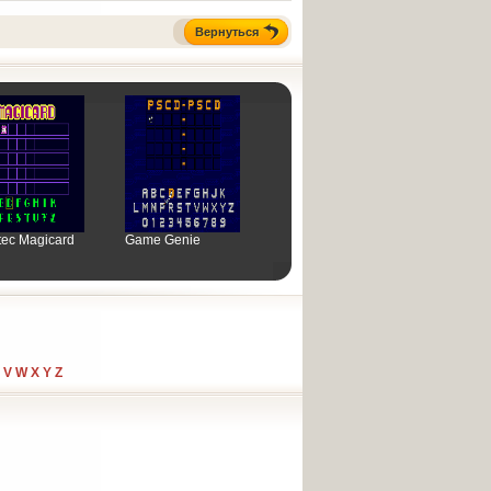
Вернуться
ec Magicard
Game Genie
V
W
X
Y
Z