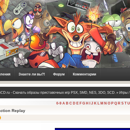
ления
Знаете ли вы?!
Форум
Комментарии
CD.ru - Скачать образы приставочных игр PSX, SMD, NES, 3DO, SCD.
»
Игры 
0-9
A
B
C
D
E
F
G
H
I
J
K
L
M
N
O
P
Q
R
S
T
U
ction Replay