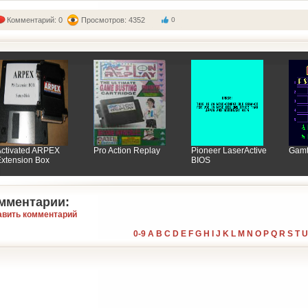
Комментарий: 0
Просмотров: 4352
0
Activated ARPEX
Pro Action Replay
Pioneer LaserActive
Gamt
xtension Box
BIOS
мментарии:
авить комментарий
0-9
A
B
C
D
E
F
G
H
I
J
K
L
M
N
O
P
Q
R
S
T
U