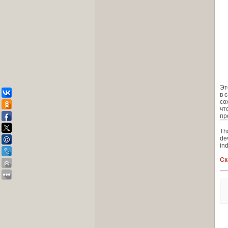
Эт
в 
со
чт
пр
Tha
de
ind
Ск