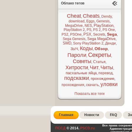
Облако тегов
Cheat
Cheats
,
,
Dendy
,
download
,
Eggs
,
Genesis
,
PlayStation
MegaDrive
,
NES
,
,
PlayStation 2
,
PS
,
PS 2
,
PS One
,
Sega
PSX
PS2
,
PSOne
,
,
Secrets
,
,
Sega MegaDrive
Sega Genesis
,
,
SMD
,
Sony PlayStation 2
,
Денди
,
Коды
Обзор
ЗЫЧ
,
,
,
Секреты
Пароли
,
,
Советы
Статья
,
,
Хитрости
Чит
Читы
,
,
,
пасхальные яйца
,
перевод
,
подсказки
прохождение
,
,
уловки
прохождения
,
скачать
,
Показать все теги
Главная
Новости
FAQ
Зн
Все права сохране
ПССД
© 2014.
PSCD.ru
Администрация
цитирование 