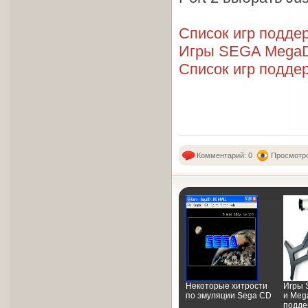
Список игр подд
Игры SEGA MegaD
Список игр поддер
Комментарий: 0
Просмотро
Некоторые хитрости
Игры 
по эмуляции Sega CD
и Meg
подд