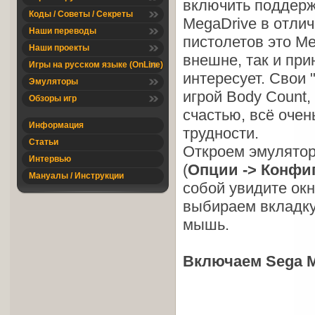
включить поддерж
Коды / Советы / Секреты
MegaDrive в отли
Наши переводы
пистолетов это Me
Наши проекты
внешне, так и при
Игры на русском языке (OnLine)
интересует. Свои
Эмуляторы
игрой Body Count,
Обзоры игр
счастью, всё очен
Информация
трудности.
Статьи
Откроем эмулятор 
Интервью
(
Опции -> Конфи
Мануалы / Инструкции
собой увидите ок
выбираем вкладк
мышь.
Включаем Sega 