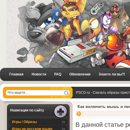
Главная
Новости
FAQ
Обновления
Знаете ли вы?!
PSCD.ru - Скачать образы прис
Sega MegaDrive
Как включить мышь и пи
Навигация по сайту
Игры / Образы
В данной статье 
Игры на русском языке