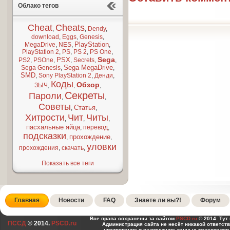
Облако тегов
Cheat
Cheats
,
,
Dendy
,
download
,
Eggs
,
Genesis
,
PlayStation
MegaDrive
,
NES
,
,
PlayStation 2
,
PS
,
PS 2
,
PS One
,
Sega
PSX
PS2
,
PSOne
,
,
Secrets
,
,
Sega MegaDrive
Sega Genesis
,
,
SMD
,
Sony PlayStation 2
,
Денди
,
Коды
Обзор
ЗЫЧ
,
,
,
Секреты
Пароли
,
,
Советы
Статья
,
,
Хитрости
Чит
Читы
,
,
,
пасхальные яйца
,
перевод
,
подсказки
прохождение
,
,
уловки
прохождения
,
скачать
,
Показать все теги
Главная
Новости
FAQ
Знаете ли вы?!
Форум
Все права сохранены за сайтом
PSCD.ru
© 2014. Тут
ПССД
© 2014.
PSCD.ru
Администрация сайта не несёт никакой ответст
цитирование и размещение данных материалов,