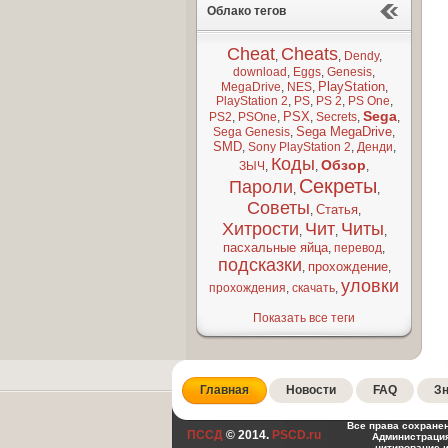
Облако тегов
Cheat
Cheats
,
,
Dendy
,
download
,
Eggs
,
Genesis
,
PlayStation
MegaDrive
,
NES
,
,
PlayStation 2
,
PS
,
PS 2
,
PS One
,
Sega
PSX
PS2
,
PSOne
,
,
Secrets
,
,
Sega MegaDrive
Sega Genesis
,
,
SMD
,
Sony PlayStation 2
,
Денди
,
Коды
Обзор
ЗЫЧ
,
,
,
Секреты
Пароли
,
,
Советы
Статья
,
,
Хитрости
Чит
Читы
,
,
,
пасхальные яйца
,
перевод
,
подсказки
прохождение
,
,
уловки
прохождения
,
скачать
,
Показать все теги
Главная
Новости
FAQ
Зн
Все права сохране
ПССД
© 2014.
PSCD.ru
Администрация
цитирование 