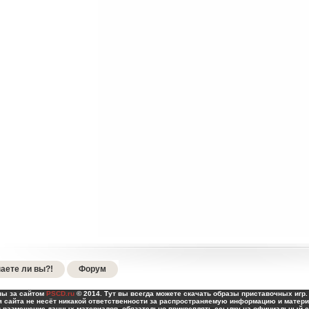
аете ли вы?!
Форум
ны за сайтом
PSCD.ru
© 2014. Тут вы всегда можете скачать образы приставочных игр. 
 сайта не несёт никакой ответственности за распространяемую информацию и матери
и размещение данных материалов, обязательно прикреплять ссылку на официальный са