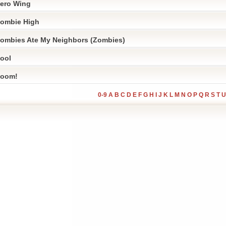
ero Wing
ombie High
ombies Ate My Neighbors (Zombies)
ool
oom!
0-9
A
B
C
D
E
F
G
H
I
J
K
L
M
N
O
P
Q
R
S
T
U