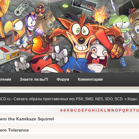
ления
Знаете ли вы?!
Форум
Комментарии
CD.ru - Скачать образы приставочных игр PSX, SMD, NES, 3DO, SCD.
»
Коды,
0-9
A
B
C
D
E
F
G
H
I
J
K
L
M
N
O
P
Q
R
S
T
U
ero the Kamikaze Squirrel
ero Tolerance