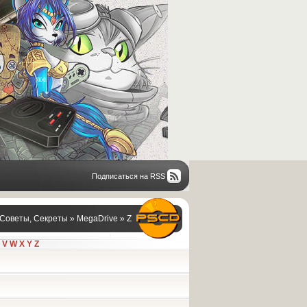
Подписаться на RSS
 Советы, Секреты
»
MegaDrive
»
Z
V
W
X
Y
Z