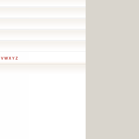
V
W
X
Y
Z