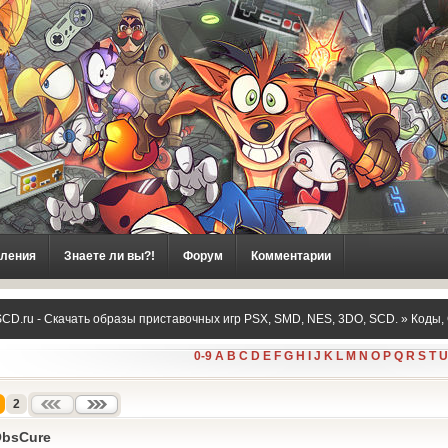
ления
Знаете ли вы?!
Форум
Комментарии
CD.ru - Скачать образы приставочных игр PSX, SMD, NES, 3DO, SCD.
»
Коды,
0-9
A
B
C
D
E
F
G
H
I
J
K
L
M
N
O
P
Q
R
S
T
U
2
bsCure