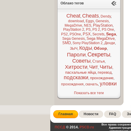
Облако тегов
Cheat
Cheats
,
,
Dendy
,
download
,
Eggs
,
Genesis
,
PlayStation
MegaDrive
,
NES
,
,
PlayStation 2
,
PS
,
PS 2
,
PS One
,
Sega
PSX
PS2
,
PSOne
,
,
Secrets
,
,
Sega MegaDrive
Sega Genesis
,
,
SMD
,
Sony PlayStation 2
,
Денди
,
Коды
Обзор
ЗЫЧ
,
,
,
Секреты
Пароли
,
,
Советы
Статья
,
,
Хитрости
Чит
Читы
,
,
,
пасхальные яйца
,
перевод
,
подсказки
прохождение
,
,
уловки
прохождения
,
скачать
,
Показать все теги
Главная
Новости
FAQ
Зн
Все права сохране
ПССД
© 2014.
PSCD.ru
Администрация
цитирование 