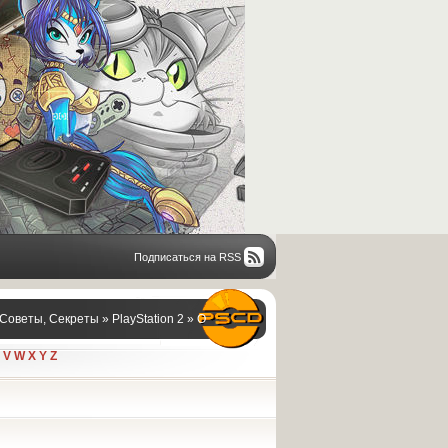
Подписаться на RSS
 Советы, Секреты
»
PlayStation 2
»
O
V
W
X
Y
Z