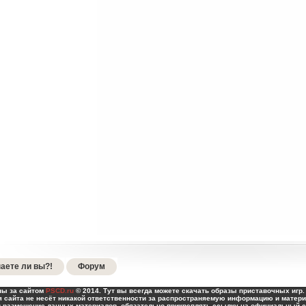
аете ли вы?!
Форум
ны за сайтом
PSCD.ru
© 2014. Тут вы всегда можете скачать образы приставочных игр. 
 сайта не несёт никакой ответственности за распространяемую информацию и матери
и размещение данных материалов, обязательно прикреплять ссылку на официальный са