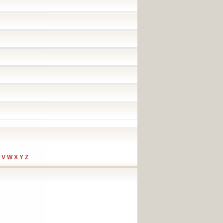
V
W
X
Y
Z