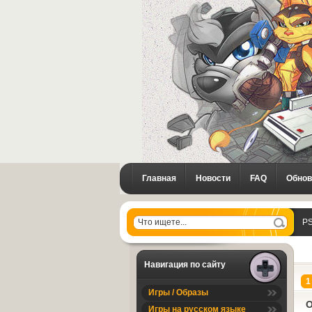
Главная
Новости
FAQ
Обнов
PS
Навигация по сайту
1
Игры / Образы
O
Игры на русском языке