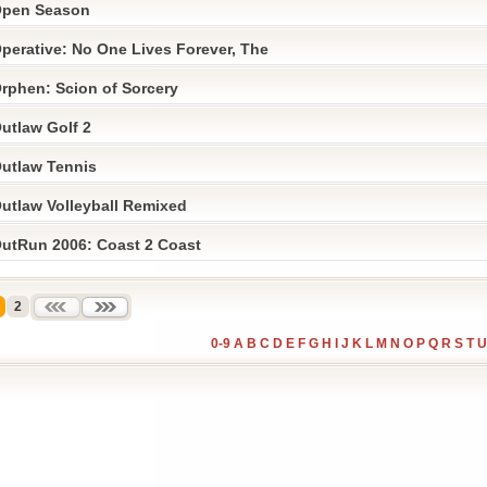
pen Season
perative: No One Lives Forever, The
rphen: Scion of Sorcery
utlaw Golf 2
utlaw Tennis
utlaw Volleyball Remixed
utRun 2006: Coast 2 Coast
2
0-9
A
B
C
D
E
F
G
H
I
J
K
L
M
N
O
P
Q
R
S
T
U