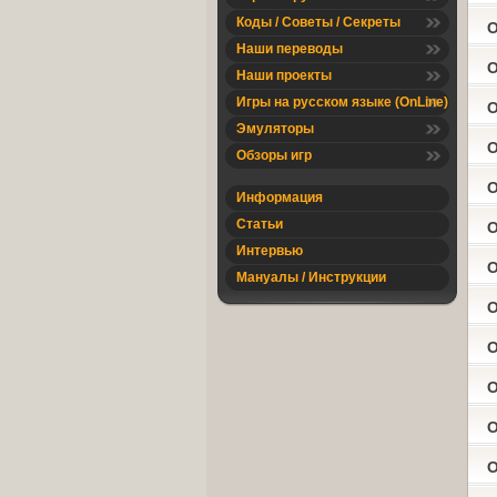
Коды / Советы / Секреты
O
Наши переводы
O
Наши проекты
Игры на русском языке (OnLine)
O
Эмуляторы
O
Обзоры игр
O
Информация
Статьи
O
Интервью
O
Мануалы / Инструкции
O
O
O
O
O