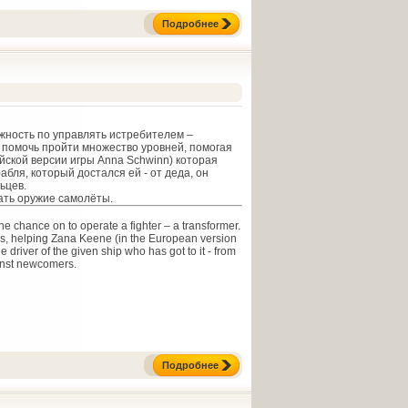
Подробнее
жность по управлять истребителем –
помочь пройти множество уровней, помогая
ейской версии игры Anna Schwinn) которая
бля, который достался ей - от деда, он
ьцев.
ать оружие самолёты.
the chance on to operate a fighter – a transformer.
els, helping Zana Keene (in the European version
driver of the given ship who has got to it - from
gainst newcomers.
Подробнее