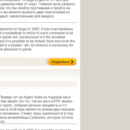
ч в корзину - откуда угодно и т.п. Всё для
ь удовольствие от игры. Главная цель набрать
ов, что бы обойти противника и пройти на
го вы можете выбрать двух персонажей из
адают характерными для каждого
ppeared on Sega in 1992, it was портирована
It is basketball in which in each command of all
n game are, but because it is the arcadian
re it is possible to be kicked, beat and push the
ll in a basket - etc. All whence is necessary for
ake pleasure in game.
Подробнее
Правда тут не будит боёв на подобии как в
-таки экшин. Но тут, так же как и в РПГ можно
о героя, собирая разные предметы и т.п.
ю в этой игре является режим двух игроков.
е возможно. Сюжет игры заключается в том,
жила волшебница Castomira, которая хотела
cus.