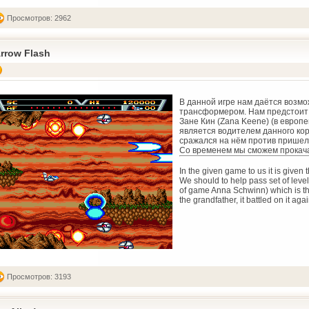
Просмотров: 2962
rrow Flash
В данной игре нам даётся возмо
трансформером. Нам предстоит 
Зане Кин (Zana Keene) (в европ
является водителем данного кора
сражался на нём против пришел
Со временем мы сможем прокач
In the given game to us it is given 
We should to help pass set of lev
of game Anna Schwinn) which is the 
the grandfather, it battled on it a
Просмотров: 3193