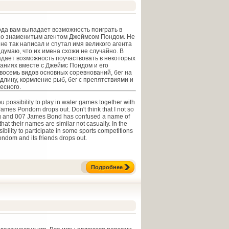
ода вам выпадает возможность поиграть в
со знаменитым агентом Джеймсом Пондом. Не
 не так написал и спутал имя великого агента
думаю, что их имена схожи не случайно. В
адает возможность поучаствовать в некоторых
аниях вместе с Джеймс Пондом и его
 восемь видов основных соревнований, бег на
 длину, кормление рыб, бег с препятствиями и
есного.
u possibility to play in water games together with
ames Pondom drops out. Don't think that I not so
ng and 007 James Bond has confused a name of
 that their names are similar not casually. In the
bility to participate in some sports competitions
ndom and its friends drops out.
Подробнее