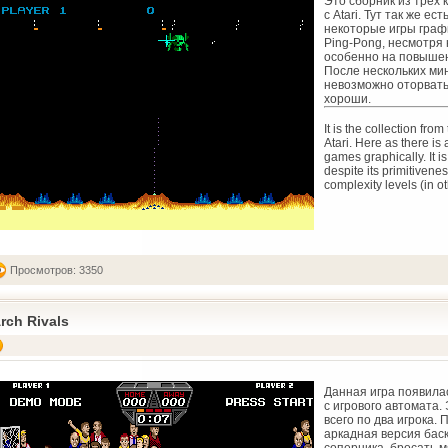
Это сборник из трёх 
с Atari. Тут так же е
некоторые игры граф
Ping-Pong, несмотря 
особенно на повышен
После нескольких мин
невозможно оторватьс
хороши.
It is the collection fro
Atari. Here as there i
games graphically. It i
despite its primitivenes
complexity levels (in ot
Просмотров: 3350
rch Rivals
Данная игра появилас
с игрового автомата.
всего по два игрока. П
аркадная версия баск