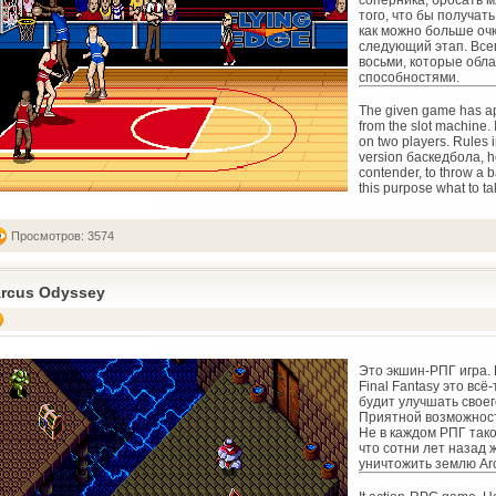
соперника, бросать мя
того, что бы получат
как можно больше очк
следующий этап. Все
восьми, которые обл
способностями.
The given game has a
from the slot machine. 
on two players. Rules i
version баскедбола, he
contender, to throw a ba
this purpose what to t
Просмотров: 3574
rcus Odyssey
Это экшин-РПГ игра. 
Final Fantasy это всё
будит улучшать своег
Приятной возможность
Не в каждом РПГ тако
что сотни лет назад 
уничтожить землю Ar