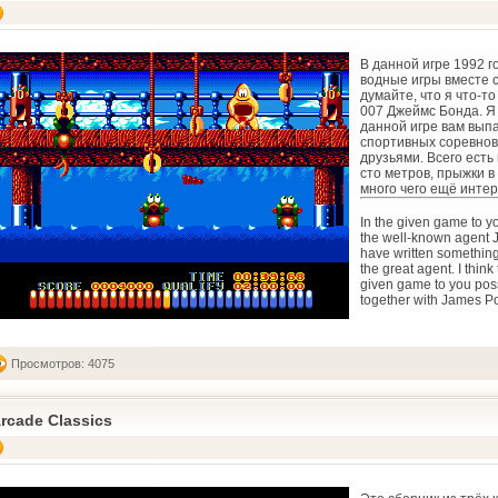
В данной игре 1992 г
водные игры вместе 
думайте, что я что-то
007 Джеймс Бонда. Я 
данной игре вам вып
спортивных соревнов
друзьями. Всего есть
сто метров, прыжки в
много чего ещё интер
In the given game to yo
the well-known agent J
have written somethi
the great agent. I think
given game to you possi
together with James Po
Просмотров: 4075
rcade Classics