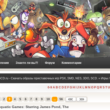
ления
Знаете ли вы?!
Форум
Комментарии
CD.ru - Скачать образы приставочных игр PSX, SMD, NES, 3DO, SCD.
»
Игры 
0-9
A
B
C
D
E
F
G
H
I
J
K
L
M
N
O
P
Q
R
S
T
U
2
3
4
5
6
7
8
9
10
...
56
quatic Games: Starring James Pond, The