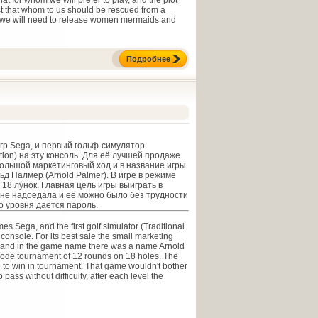
at for whom we will prefer to play, and the plot
ct that whom to us should be rescued from a
e we will need to release women mermaids and
Подробнее
гр Sega, и первый гольф-симулятор
ulation) на эту консоль. Для её лучшей продаже
ольшой маркетинговый ход и в название игры
д Палмер (Arnold Palmer). В игре в режиме
 18 лунок. Главная цель игры выиграть в
 не надоедала и её можно было без трудности
о уровня даётся пароль.
mes Sega, and the first golf simulator (Traditional
s console. For its best sale the small marketing
 and in the game name there was a name Arnold
mode tournament of 12 rounds on 18 holes. The
 to win in tournament. That game wouldn't bother
o pass without difficulty, after each level the