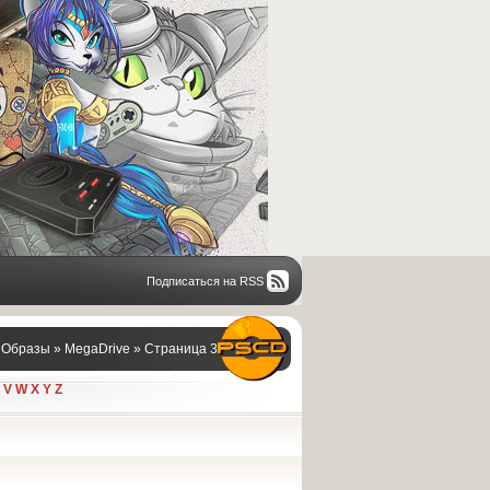
Подписаться на RSS
/ Образы
»
MegaDrive
» Страница 3
V
W
X
Y
Z