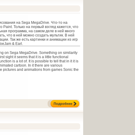
исования на Sega MegaDrive. Что-то на
 Paint. Только на первый взгляд кажется, что
ная программа, на самом деле в ней много
ть, что в ней можно создать мультик. В ней
ции. Так же есть картинки и анимации из игр
oeJam & Earl.
ing on Sega MegaDrive. Something on similarity
st sight it seems that it is a little functional
ction is a lot of. It is possible to tell that in it it is
nimated cartoon. In it there are various
re pictures and animations from games Sonic the
Подробнее