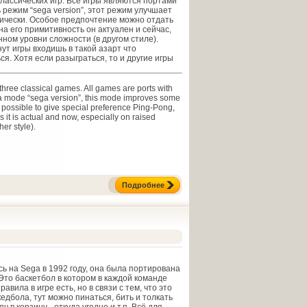
классических игр. Все игры являются портами
сть режим “sega version”, этот режим улучшает
ически. Особое предпочтение можно отдать
на его примитивность он актуален и сейчас,
ном уровни сложности (в другом стиле).
ут игры входишь в такой азарт что
я. Хотя если разыграться, то и другие игры
m three classical games. All games are ports with
s a mode “sega version”, this mode improves some
s possible to give special preference Ping-Pong,
s it is actual and now, especially on raised
her style).
Подробнее
ь на Sega в 1992 году, она была портирована
 Это баскетбол в котором в каждой команде
равила в игре есть, но в связи с тем, что это
едбола, тут можно пинаться, бить и толкать