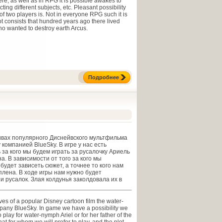
re, as well as in RPG it is possible awakes to
ting different subjects, etc. Pleasant possibility
f two players is. Not in everyone RPG such it is
t consists that hundred years ago there lived
o wanted to destroy earth Arcus.
Подробнее
ивах популярного Диснейвского мультфильма
 компанией BlueSky. В игре у нас есть
за кого мы будем играть за русалочку Ариель
а. В зависимости от того за кого мы
 будет зависеть сюжет, а точнее то кого нам
плена. В ходе игры нам нужно будет
и русалок. Злая колдунья заколдовала их в
s of a popular Disney cartoon film the water-
any BlueSky. In game we have a possibility we
 play for water-nymph Ariel or for her father of the