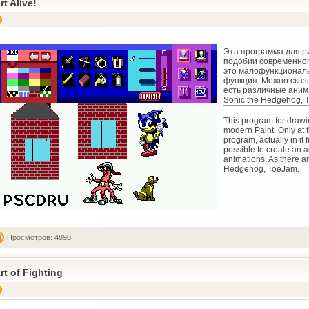
rt Alive!
Эта программа для р
подобии современного
это малофункциональ
функция. Можно сказа
есть различные анима
Sonic the Hedgehog, T
This program for draw
modern Paint. Only at fir
program, actually in it fun
possible to create an a
animations. As there a
Hedgehog, ToeJam.
Просмотров: 4890
rt of Fighting