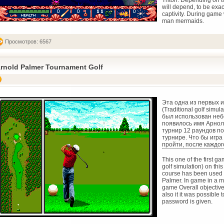
Triton. Depending on th
will depend, to be exa
captivity. During gam
man mermaids.
Просмотров: 6567
rnold Palmer Tournament Golf
Эта одна из первых и
(Traditional golf sim
был использован неб
появилось имя Арноль
турнир 12 раундов по
турнире. Что бы игра
пройти, после каждог
This one of the first ga
golf simulation) on thi
course has been used
Palmer. In game in a 
game Overall objective
also it it was possible t
password is given.