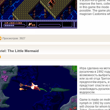
It action-RPG game. He
improve the hero, collec
in this game the mode o
possible. The game plo
magician Castomira wh
Просмотров: 3927
riel: The Little Mermaid
Игра сделана на мот
русалочка в 1992 году
возможность выбрать 
или за её отца Тритон
предпочтём играть, и
предстоит спасти из 
освобождать русалок 
водоросли.
Game is made on motive
nymph in 1992 by comp
will choose for whom to