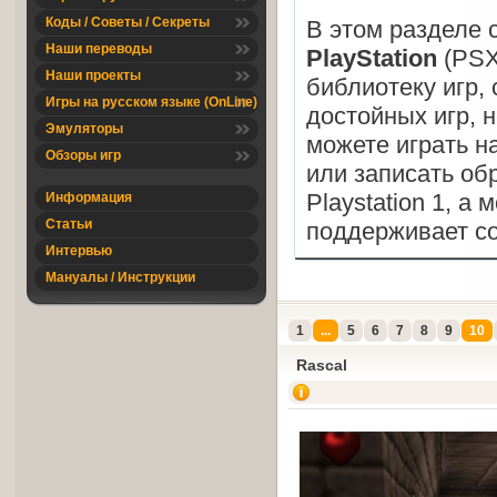
Коды / Советы / Секреты
В этом разделе
Наши переводы
PlayStation
(PSX
Наши проекты
библиотеку игр,
Игры на русском языке (OnLine)
достойных игр, 
Эмуляторы
можете играть н
Обзоры игр
или записать обр
Playstation 1, а 
Информация
Статьи
поддерживает со
Интервью
Мануалы / Инструкции
1
...
5
6
7
8
9
10
Rascal