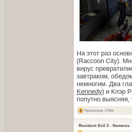
На этот раз осно
(Raccoon City). М
вирус превратилис
завтраком, обедо
немногим. Два гла
Kennedy
) и Клэр 
попутно выясняя, 
Просмотров: 27869
Resident Evil 3 - Nemesis