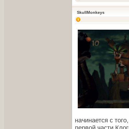
SkullMonkeys
начинается с того
первой части Клог