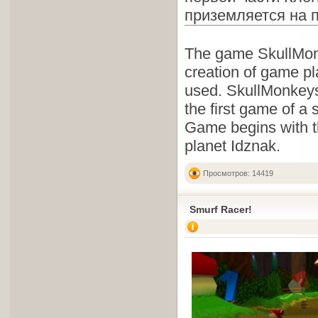
приземляется на п
The game SkullMonke
creation of game pl
used. SkullMonkeys 
the first game of a
Game begins with th
planet Idznak.
Просмотров: 14419
Smurf Racer!