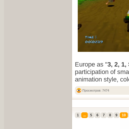
Europe as "
3, 2, 1
participation of sm
animation style, co
Просмотров: 7474
1
...
5
6
7
8
9
10