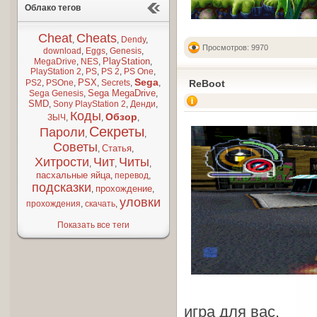
Облако тегов
Cheat
Cheats
,
,
Dendy
,
Просмотров: 9970
download
,
Eggs
,
Genesis
,
PlayStation
MegaDrive
,
NES
,
,
PlayStation 2
,
PS
,
PS 2
,
PS One
,
Sega
PSX
PS2
,
PSOne
,
,
Secrets
,
,
ReBoot
Sega MegaDrive
Sega Genesis
,
,
SMD
,
Sony PlayStation 2
,
Денди
,
Коды
Обзор
ЗЫЧ
,
,
,
Секреты
Пароли
,
,
Советы
Статья
,
,
Хитрости
Чит
Читы
,
,
,
пасхальные яйца
,
перевод
,
подсказки
прохождение
,
,
уловки
прохождения
,
скачать
,
Показать все теги
игра для вас.