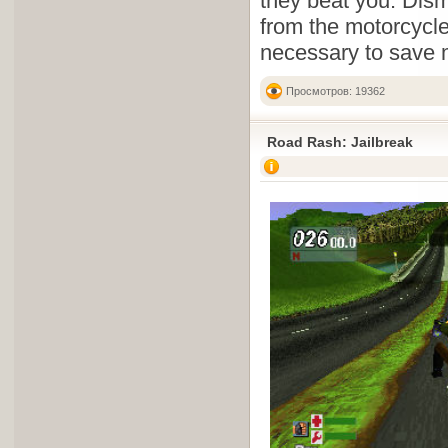
they beat you. Disma
from the motorcycle a
necessary to save 
Просмотров: 19362
Road Rash: Jailbreak