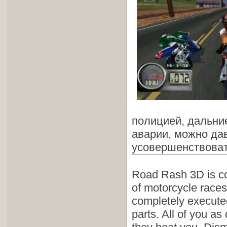
полицией, дальни
аварии, можно дав
усовершенствоват
Road Rash 3D is co
of motorcycle race
completely executed
parts. All of you as