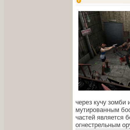
через кучу зомби 
мутированным бос
частей является 
огнестрельным ор