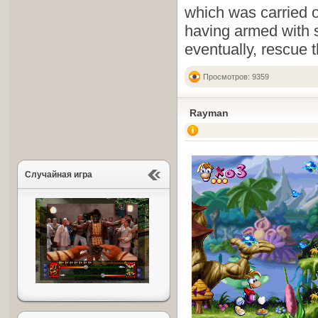
which was carried 
having armed with s
eventually, rescue t
Просмотров: 9359
Rayman
Случайная игра