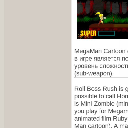
MegaMan Cartoon 
в игре является п
уровень сложности
(sub-weapon).
Roll Boss Rush is ga
possible to call H
is Mini-Zombie (min
you play for Megama
animated film Rub
Man cartoon). A mai