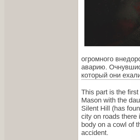
огромного внедоро
аварию. Очнувшись
который они ехали
This part is the firs
Mason with the daug
Silent Hill (has fou
city on roads there i
body on a cowl of th
accident.