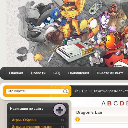
Главная
Новости
FAQ
Обновления
Знаете ли вы?!
PSCD.ru - Скачать образы прис
A
B
C
D
Навигация по сайту
Dragon's Lair
Игры / Образы
Игры на русском языке