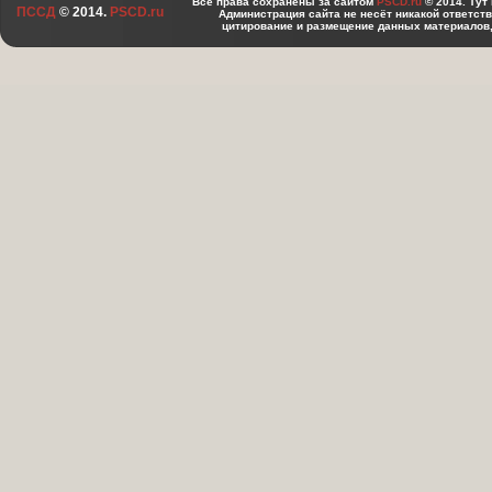
Все права сохранены за сайтом
PSCD.ru
© 2014. Тут
ПССД
© 2014.
PSCD.ru
Администрация сайта не несёт никакой ответст
цитирование и размещение данных материалов,