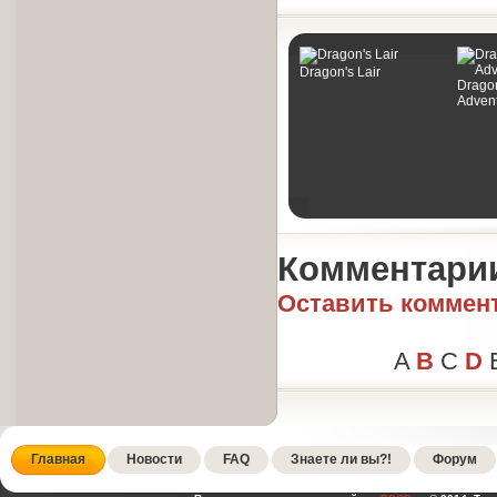
Dragon's Lair
Dragon
Adven
Комментари
Оставить коммен
A
B
C
D
Главная
Новости
FAQ
Знаете ли вы?!
Форум