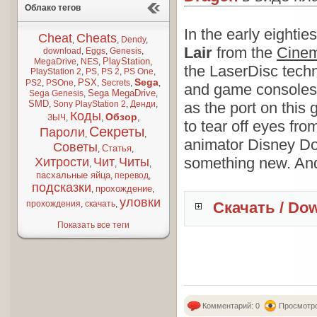
Облако тегов
In the early eighti
Cheat
Cheats
,
,
Dendy
,
Lair
from the
Cinem
download
,
Eggs
,
Genesis
,
PlayStation
MegaDrive
,
NES
,
,
the LaserDisc tech
PlayStation 2
,
PS
,
PS 2
,
PS One
,
Sega
PSX
PS2
,
PSOne
,
,
Secrets
,
,
and game consoles,
Sega MegaDrive
Sega Genesis
,
,
SMD
,
Sony PlayStation 2
,
Денди
,
as the port on this 
Коды
Обзор
ЗЫЧ
,
,
,
to tear off eyes fr
Секреты
Пароли
,
,
animator Disney Do
Советы
Статья
,
,
something new. And 
Хитрости
Чит
Читы
,
,
,
пасхальные яйца
,
перевод
,
подсказки
прохождение
,
,
уловки
Скачать / Do
прохождения
,
скачать
,
Показать все теги
Комментарий: 0
Просмотро