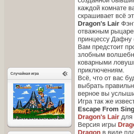
созданной бывшим
каждой комнате в
скрашивает всё эт
Dragon's Lair
Фэнт
отважным рыцарем
принцессу Дафну (
Вам предстоит пр
злобным волшебн
коварными ловушк
приключениям.
Случайная игра
Всё, что от вас б
выбрать правильн
верное вы услыши
Игра так же извес
Escape From Sing
Dragon's Lair
дл
Версия игры
Drago
Dragon
в виде пл