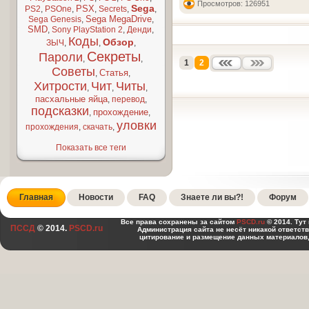
Просмотров: 126951
Sega
PSX
PS2
,
PSOne
,
,
Secrets
,
,
Sega MegaDrive
Sega Genesis
,
,
SMD
,
Sony PlayStation 2
,
Денди
,
Коды
Обзор
ЗЫЧ
,
,
,
Секреты
Пароли
,
,
1
2
Советы
Статья
,
,
Хитрости
Чит
Читы
,
,
,
пасхальные яйца
,
перевод
,
подсказки
прохождение
,
,
уловки
прохождения
,
скачать
,
Показать все теги
Главная
Новости
FAQ
Знаете ли вы?!
Форум
Все права сохранены за сайтом
PSCD.ru
© 2014. Тут
ПССД
© 2014.
PSCD.ru
Администрация сайта не несёт никакой ответст
цитирование и размещение данных материалов,