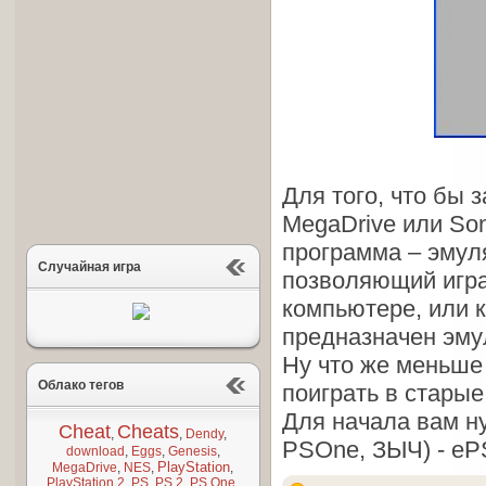
Для того, что бы з
MegaDrive или Son
программа – эмул
Случайная игра
позволяющий игра
компьютере, или к
предназначен эму
Ну что же меньше 
Облако тегов
поиграть в старые
Для начала вам ну
Cheat
Cheats
,
,
Dendy
,
PSOne, ЗЫЧ) - ePS
download
,
Eggs
,
Genesis
,
PlayStation
MegaDrive
,
NES
,
,
PlayStation 2
,
PS
,
PS 2
,
PS One
,