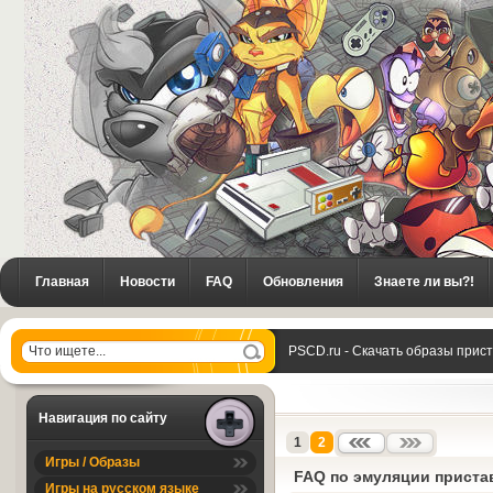
Главная
Новости
FAQ
Обновления
Знаете ли вы?!
PSCD.ru - Скачать образы прис
Навигация по сайту
1
2
Игры / Образы
FAQ по эмуляции приста
Игры на русском языке