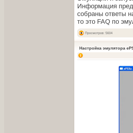
Информация предст
собраны ответы н
то это FAQ по эму
Просмотров: 5604
Настройка эмулятора ePS