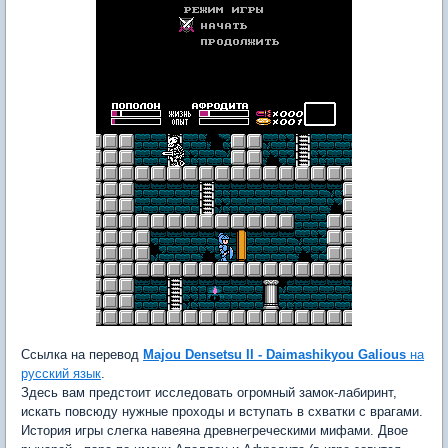
Ссылка на перевод
Majou Densetsu II - Daimashikyou Galious
на
русский язык
.
Здесь вам предстоит исследовать огромный замок-лабиринт,
искать повсюду нужные проходы и вступать в схватки с врагами.
История игры слегка навеяна древнегреческими мифами. Двое