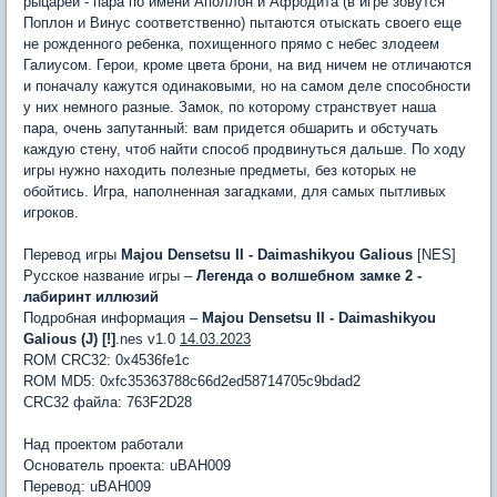
рыцарей - пара по имени Аполлон и Афродита (в игре зовутся
Поплон и Винус соответственно) пытаются отыскать своего еще
не рожденного ребенка, похищенного прямо с небес злодеем
Галиусом. Герои, кроме цвета брони, на вид ничем не отличаются
и поначалу кажутся одинаковыми, но на самом деле способности
у них немного разные. Замок, по которому странствует наша
пара, очень запутанный: вам придется обшарить и обстучать
каждую стену, чтоб найти способ продвинуться дальше. По ходу
игры нужно находить полезные предметы, без которых не
обойтись. Игра, наполненная загадками, для самых пытливых
игроков.
Перевод игры
Majou Densetsu II - Daimashikyou Galious
[NES]
Русское название игры –
Легенда о волшебном замке 2 -
лабиринт иллюзий
Подробная информация –
Majou Densetsu II - Daimashikyou
Galious (J) [!]
.nes v1.0
14.03.2023
ROM CRC32: 0x4536fe1c
ROM MD5: 0xfc35363788c66d2ed58714705c9bdad2
CRC32 файла: 763F2D28
Над проектом работали
Основатель проекта: uBAH009
Перевод: uBAH009