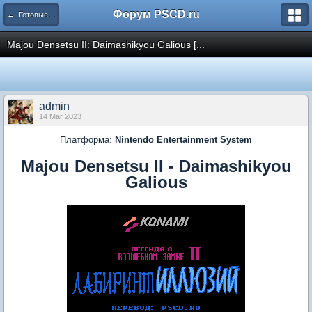
Форум PSCD.ru
← Готовые проекты
Majou Densetsu II: Daimashikyou Galious [...
admin
14 Mar 2023
Платформа:
Nintendo Entertainment System
Majou Densetsu II - Daimashikyou
Galious