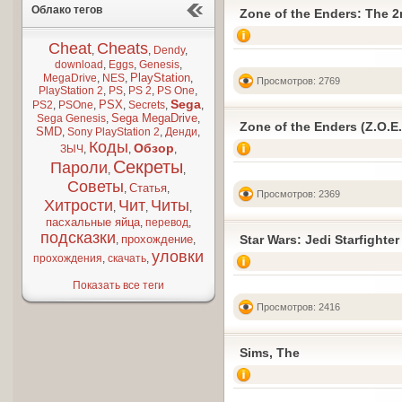
Облако тегов
Zone of the Enders: The 2
Cheat
Cheats
,
,
Dendy
,
download
,
Eggs
,
Genesis
,
PlayStation
MegaDrive
,
NES
,
,
Просмотров: 2769
PlayStation 2
,
PS
,
PS 2
,
PS One
,
Sega
PSX
PS2
,
PSOne
,
,
Secrets
,
,
Sega MegaDrive
Sega Genesis
,
,
Zone of the Enders (Z.O.E.
SMD
,
Sony PlayStation 2
,
Денди
,
Коды
Обзор
ЗЫЧ
,
,
,
Секреты
Пароли
,
,
Советы
Статья
,
,
Просмотров: 2369
Хитрости
Чит
Читы
,
,
,
пасхальные яйца
,
перевод
,
подсказки
прохождение
Star Wars: Jedi Starfighter
,
,
уловки
прохождения
,
скачать
,
Показать все теги
Просмотров: 2416
Sims, The