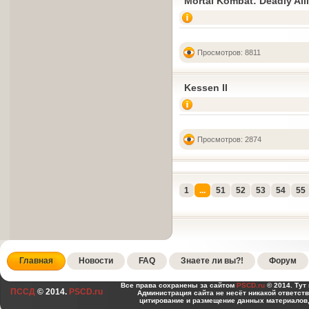
Mortal Kombat: Deadly All
Просмотров: 8811
Kessen II
Просмотров: 2874
1
...
51
52
53
54
55
Главная
Новости
FAQ
Знаете ли вы?!
Форум
Все права сохранены за сайтом
PSCD.ru
© 2014. Тут
ПССД
© 2014.
PSCD.ru
Администрация сайта не несёт никакой ответст
цитирование и размещение данных материалов,