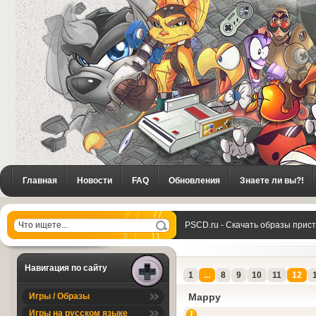
Главная
Новости
FAQ
Обновления
Знаете ли вы?!
PSCD.ru - Скачать образы прис
Навигация по сайту
1
...
8
9
10
11
12
Игры / Образы
Mappy
Игры на русском языке