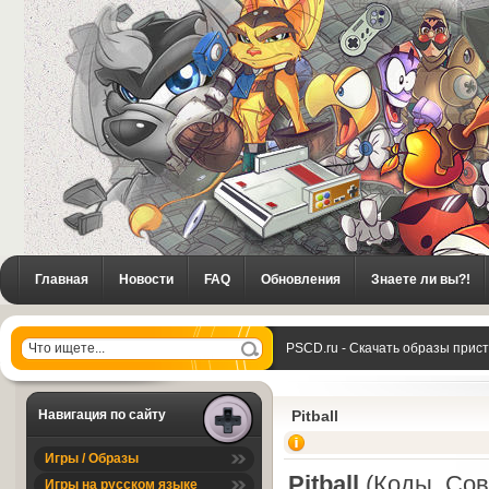
Главная
Новости
FAQ
Обновления
Знаете ли вы?!
PSCD.ru - Скачать образы прис
Навигация по сайту
Pitball
Игры / Образы
Pitball
(Коды, Сов
Игры на русском языке