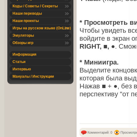
Коды / Советы / Секреты
Наши переводы
Наши проекты
* Просмотреть в
Игры на русском языке (OnLine)
Чтобы увидеть вс
Эмуляторы
войдите в экран 
Обзоры игр
RIGHT, ■, ●
. Смож
Информация
* Миниигра.
Статьи
Выделите концовку
Интервью
Мануалы / Инструкции
которая была выде
Нажав ■ + ●, без 
перспективу "от п
Комментарий: 0
Просмотро