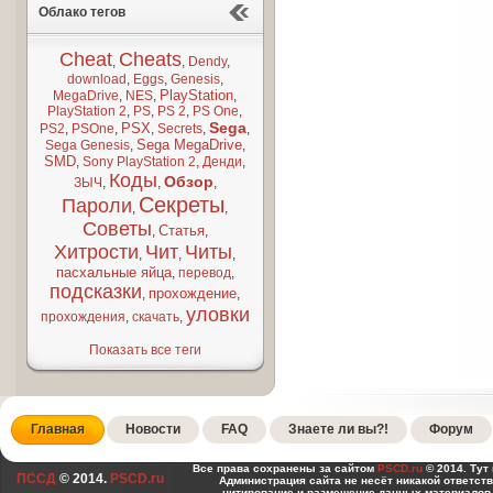
Облако тегов
Cheat
Cheats
,
,
Dendy
,
download
,
Eggs
,
Genesis
,
PlayStation
MegaDrive
,
NES
,
,
PlayStation 2
,
PS
,
PS 2
,
PS One
,
Sega
PSX
PS2
,
PSOne
,
,
Secrets
,
,
Sega MegaDrive
Sega Genesis
,
,
SMD
,
Sony PlayStation 2
,
Денди
,
Коды
Обзор
ЗЫЧ
,
,
,
Секреты
Пароли
,
,
Советы
Статья
,
,
Хитрости
Чит
Читы
,
,
,
пасхальные яйца
,
перевод
,
подсказки
прохождение
,
,
уловки
прохождения
,
скачать
,
Показать все теги
Главная
Новости
FAQ
Знаете ли вы?!
Форум
Все права сохранены за сайтом
PSCD.ru
© 2014. Тут
ПССД
© 2014.
PSCD.ru
Администрация сайта не несёт никакой ответст
цитирование и размещение данных материалов,