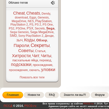
Облако тегов
Cheat
Cheats
,
,
Dendy
,
download
,
Eggs
,
Genesis
,
PlayStation
MegaDrive
,
NES
,
,
PlayStation 2
,
PS
,
PS 2
,
PS One
,
Sega
PSX
PS2
,
PSOne
,
,
Secrets
,
,
Sega MegaDrive
Sega Genesis
,
,
SMD
,
Sony PlayStation 2
,
Денди
,
Коды
Обзор
ЗЫЧ
,
,
,
Секреты
Пароли
,
,
Советы
Статья
,
,
Хитрости
Чит
Читы
,
,
,
пасхальные яйца
,
перевод
,
подсказки
прохождение
,
,
уловки
прохождения
,
скачать
,
Показать все теги
Главная
Новости
FAQ
Знаете ли вы?!
Форум
Все права сохранены за сайтом
PSCD.ru
© 2014. Тут
ПССД
© 2014.
PSCD.ru
Администрация сайта не несёт никакой ответст
цитирование и размещение данных материалов,