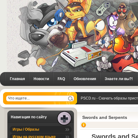
Главная
Новости
FAQ
Обновления
Знаете ли вы?!
PSCD.ru - Скачать образы прис
» Swords and Serpents
Навигация по сайту
Swords and Serpents
Игры / Образы
Swords and S
Игры на русском языке