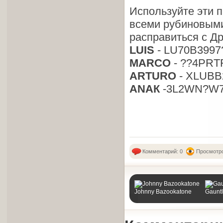
Используйте эти п
всеми рубиновыми
расправиться с Д
LUIS
- LU70B399
MARCO
- ??4PR
ARTURO
- XLUBB
ANAК
-3L2WN?W7
Комментарий: 0
Просмотро
Johnny Bazookatone
Gaunt