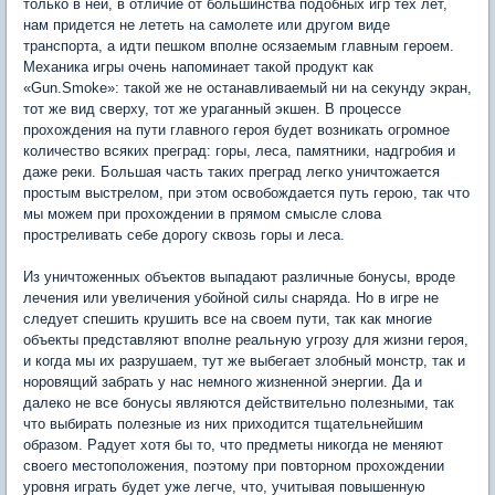
только в ней, в отличие от большинства подобных игр тех лет,
нам придется не лететь на самолете или другом виде
транспорта, а идти пешком вполне осязаемым главным героем.
Механика игры очень напоминает такой продукт как
«Gun.Smoke»: такой же не останавливаемый ни на секунду экран,
тот же вид сверху, тот же ураганный экшен. В процессе
прохождения на пути главного героя будет возникать огромное
количество всяких преград: горы, леса, памятники, надгробия и
даже реки. Большая часть таких преград легко уничтожается
простым выстрелом, при этом освобождается путь герою, так что
мы можем при прохождении в прямом смысле слова
простреливать себе дорогу сквозь горы и леса.
Из уничтоженных объектов выпадают различные бонусы, вроде
лечения или увеличения убойной силы снаряда. Но в игре не
следует спешить крушить все на своем пути, так как многие
объекты представляют вполне реальную угрозу для жизни героя,
и когда мы их разрушаем, тут же выбегает злобный монстр, так и
норовящий забрать у нас немного жизненной энергии. Да и
далеко не все бонусы являются действительно полезными, так
что выбирать полезные из них приходится тщательнейшим
образом. Радует хотя бы то, что предметы никогда не меняют
своего местоположения, поэтому при повторном прохождении
уровня играть будет уже легче, что, учитывая повышенную