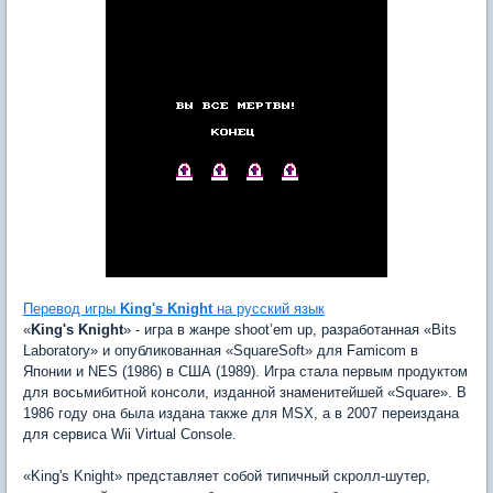
Перевод игры
King's Knight
на русский язык
«
King's Knight
» - игра в жанре shoot’em up, разработанная «Bits
Laboratory» и опубликованная «SquareSoft» для Famicom в
Японии и NES (1986) в США (1989). Игра стала первым продуктом
для восьмибитной консоли, изданной знаменитейшей «Square». В
1986 году она была издана также для MSX, а в 2007 переиздана
для сервиса Wii Virtual Console.
«King's Knight» представляет собой типичный скролл-шутер,