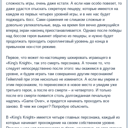
сложность игры, очень даже кстати. А если нам особо повезет, то
даже удастся отыскать секретную пещеру, которые имеются на
каждом из первых четырех уровней игры, и в них нас будет
поджидать босс. Сами сражения не слишком сложные и
довольно увлекательные, ведь на время боя вечно движущийся
вперед экран наконец приостанавливается. Однако после победы
над боссом героя выкинет обратно из пещеры, и нужно будет
продолжать проходить скроллинговый уровень до конца в
привычном нон-стоп режиме.
Первое, что может по-настоящему шокировать играющего в
«King's Knight», так это смерть персонажа. А точнее то, что
следует непосредственно после этого: мы окажемся в другом
уровне, и будем играть там совершенно другим персонажем!
Геймплей при этом нисколько не изменится. А если мы умрем и
этим персонажем, то перенесемся в новое место и увидим уже
третьего героя, а после его смерти – и четвертого. И только
после его смерти появится столь долгожданная печальную
надпись «Game Over», и придется начинать проходить все
заново. В чем же секрет? Попробую объяснить.
В «King's Knight» имеется четыре главных персонажа, каждый из
которых начинает прохождение на своем собственном уровне.