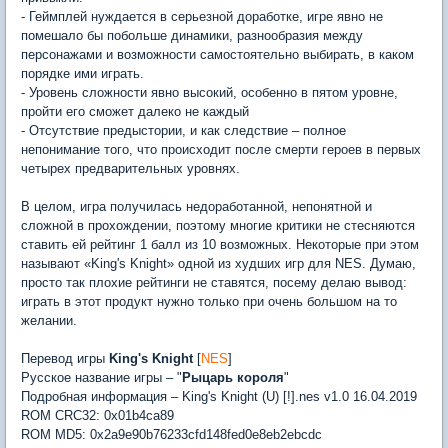
- Геймплей нуждается в серьезной доработке, игре явно не
помешало бы побольше динамики, разнообразия между
персонажами и возможности самостоятельно выбирать, в каком
порядке ими играть.
- Уровень сложности явно высокий, особенно в пятом уровне,
пройти его сможет далеко не каждый
- Отсутствие предыстории, и как следствие – полное
непонимание того, что происходит после смерти героев в первых
четырех предварительных уровнях.
В целом, игра получилась недоработанной, непонятной и
сложной в прохождении, поэтому многие критики не стесняются
ставить ей рейтинг 1 балл из 10 возможных. Некоторые при этом
называют «King's Knight» одной из худших игр для NES. Думаю,
просто так плохие рейтинги не ставятся, посему делаю вывод:
играть в этот продукт нужно только при очень большом на то
желании.
Перевод игры
King's Knight
[
NES
]
Русское название игры – "
Рыцарь короля
"
Подробная информация – King's Knight (U) [!].nes v1.0 16.04.2019
ROM CRC32: 0x01b4ca89
ROM MD5: 0x2a9e90b76233cfd148fed0e8eb2ebcdc