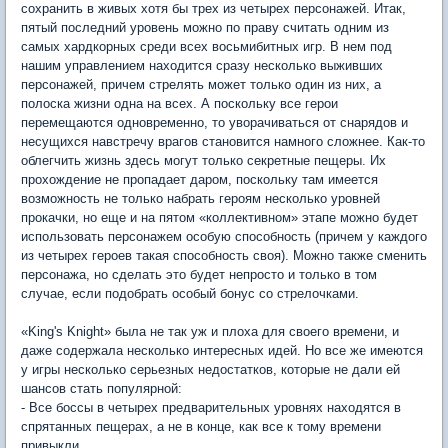
сохранить в живых хотя бы трех из четырех персонажей. Итак,
пятый последний уровень можно по праву считать одним из
самых хардкорных среди всех восьмибитных игр. В нем под
нашим управлением находится сразу несколько выживших
персонажей, причем стрелять может только один из них, а
полоска жизни одна на всех. А поскольку все герои
перемещаются одновременно, то уворачиваться от снарядов и
несущихся навстречу врагов становится намного сложнее. Как-то
облегчить жизнь здесь могут только секретные пещеры. Их
прохождение не пропадает даром, поскольку там имеется
возможность не только набрать героям несколько уровней
прокачки, но еще и на пятом «коллективном» этапе можно будет
использовать персонажем особую способность (причем у каждого
из четырех героев такая способность своя). Можно также сменить
персонажа, но сделать это будет непросто и только в том
случае, если подобрать особый бонус со стрелочками.
«King's Knight» была не так уж и плоха для своего времени, и
даже содержала несколько интересных идей. Но все же имеются
у игры несколько серьезных недостатков, которые не дали ей
шансов стать популярной:
- Все боссы в четырех предварительных уровнях находятся в
спрятанных пещерах, а не в конце, как все к тому времени
привыкли.