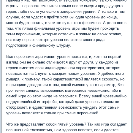
Причем у нас нет возможности выбрать конкретно, за кого именно
играть – персонаж сменится только после смерти предыдущего
героя, либо после успешного завершения уровня. И только в том
случае, если удастся пройти хотя бы один уровень до конца,
можно будет понять, в чем же суть этого феномена. А дело все в
том, что пятый финальный уровень игры мы будем проходить
теми персонажами, которые остались в живых на своих этапах,
поэтому первые четыре уровня являются своего рода
подготовкой к финальному штурму.
Все персонажи игры имеют уровни прокачки, и, хотя на первый
взгляд они не сильно отличаются друг от друга, у каждого из
героев имеется своя индивидуальная характеристика, которая
повышается на 1 пункт с каждым новым уровнем. У доблестного
рыцаря, к примеру, такой характеристикой является скорость, но
в принципе догадаться о том, какой именно у кого параметр, без
прочтения специализированных материалов невозможно, ибо в
самой игре об этом нигде не говорится. Всему виной чрезвычайно
недружелюбный интерфейс, который даже уровень толком не
отображает, и единственная возможность увидеть этот самый
уровень появляется только при смене персонажей.
Что же представляет собой пятый уровень? Так как игра обладает
повышенной сложностью, нам здорово повезет, если удастся