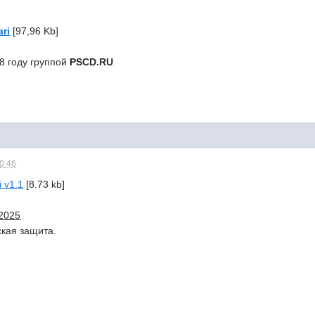
ri
[97,96 Kb]
8 году группой
PSCD.RU
10:46
 v1.1
[8.73 kb]
.2025
ская защита.