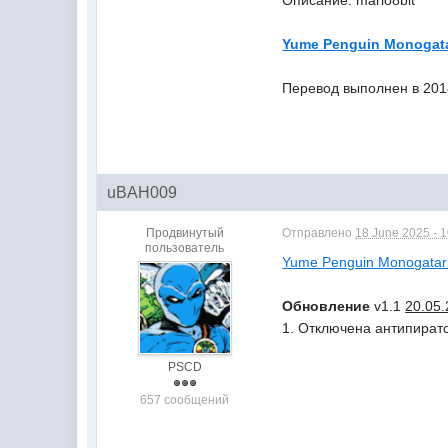
Описание: mario8bit
Yume Penguin Monogata
Перевод выполнен в 201
uBAH009
Продвинутый
Отправлено
18 June 2025 - 
пользователь
Yume Penguin Monogatari
Обновление
v1.1
20.05
1. Отключена антипират
PSCD
657 сообщений