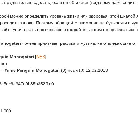
 затруднительно сделать, если он объестся (тогда ему даже ходить 
торой можно определить уровень жизни или здоровья, этой шкалой
роходить заново. Поэтому обращайте внимание на бутылочки с чудо
айте уничтожать противников и старайтесь к ним не прикасаться, 
onogatari
» очень приятные графика и музыка, не отвлекающие о
guin Monogatari
[
NES
]
 нет
 –
Yume Penguin Monogatari (J)
.nes v1.0
12.02.2018
6a5ac9a347e0b85b352f1d0
7
AH009