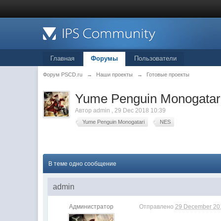
Главная
Форумы
Пользователи
Форум PSCD.ru
→
Наши проекты
→
Готовые проекты
Yume Penguin Monogatar
Автор
admin
,
29 Dec 2018 10:39
Yume Penguin Monogatari
NES
В теме одно сообщение
admin
Администратор
Отправлено
29 December 201