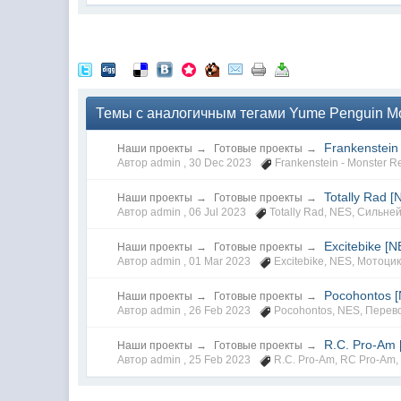
Темы с аналогичным тегами Yume Penguin Mo
Frankenstein
Наши проекты
→
Готовые проекты
→
Автор admin ,
30 Dec 2023
Frankenstein - Monster R
Totally Rad [
Наши проекты
→
Готовые проекты
→
Автор admin ,
06 Jul 2023
Totally Rad
,
NES
,
Сильней
Excitebike [N
Наши проекты
→
Готовые проекты
→
Автор admin ,
01 Mar 2023
Excitebike
,
NES
,
Мотоци
Pocohontos 
Наши проекты
→
Готовые проекты
→
Автор admin ,
26 Feb 2023
Pocohontos
,
NES
,
Перев
R.C. Pro-Am 
Наши проекты
→
Готовые проекты
→
Автор admin ,
25 Feb 2023
R.C. Pro-Am
,
RC Pro-Am