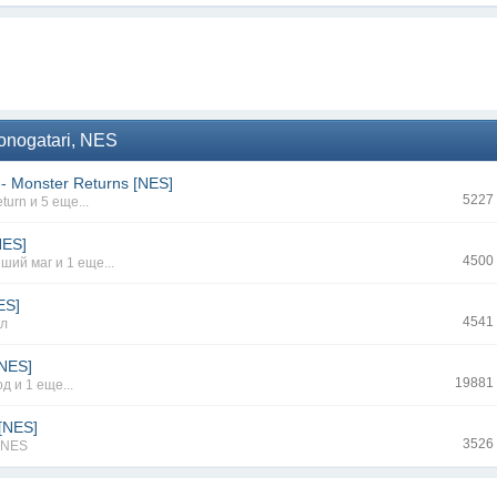
nogatari, NES
 - Monster Returns [NES]
5227
eturn
и 5 еще...
NES]
4500
ший маг
и 1 еще...
ES]
4541
кл
[NES]
19881
од
и 1 еще...
[NES]
3526
,
NES