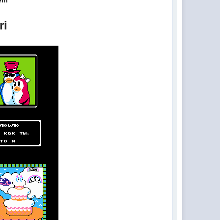
tem
ri