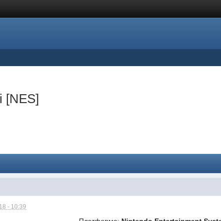
i [NES]
8 - 10:39