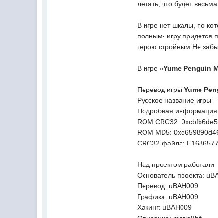
летать, что будет весьма
В игре нет шкалы, по ко
полным- игру придется п
герою стройным.Не забыв
В игре «
Yume Penguin M
Перевод игры
Yume Pen
Русское название игры –
Подробная информация
ROM CRC32: 0xcbfb6de5
ROM MD5: 0xe659890d4
CRC32 файла: E168657
Над проектом работали
Основатель проекта: uB
Перевод: uBAH009
Графика: uBAH009
Хакинг: uBAH009