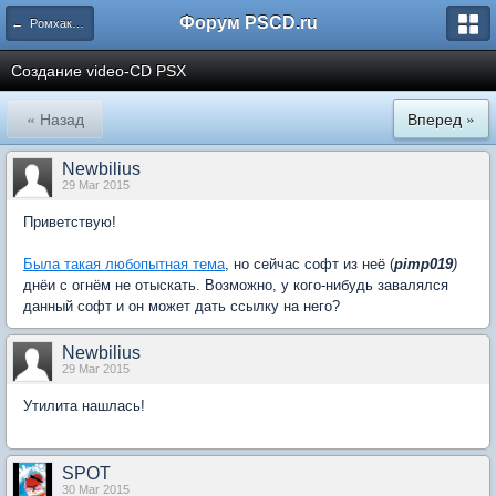
Форум PSCD.ru
← Ромхакинг и программирование
Создание video-CD PSX
« Назад
Вперед »
Newbilius
29 Mar 2015
Приветствую!
Была такая любопытная тема
, но сейчас софт из неё (
pimp019
)
днёи с огнём не отыскать. Возможно, у кого-нибудь завалялся
данный софт и он может дать ссылку на него?
Newbilius
29 Mar 2015
Утилита нашлась!
SPOT
30 Mar 2015