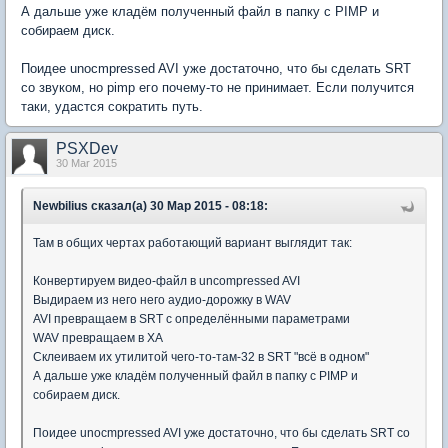
А дальше уже кладём полученный файл в папку с PIMP и
собираем диск.
Поидее unocmpressed AVI уже достаточно, что бы сделать SRT
со звуком, но pimp его почему-то не принимает. Если получится
таки, удастся сократить путь.
PSXDev
30 Mar 2015
Newbilius сказал(а) 30 Мар 2015 - 08:18:
Там в общих чертах работающий вариант выглядит так:
Конвертируем видео-файл в uncompressed AVI
Выдираем из него него аудио-дорожку в WAV
AVI превращаем в SRT с определёнными параметрами
WAV превращаем в XA
Склеиваем их утилитой чего-то-там-32 в SRT "всё в одном"
А дальше уже кладём полученный файл в папку с PIMP и
собираем диск.
Поидее unocmpressed AVI уже достаточно, что бы сделать SRT со