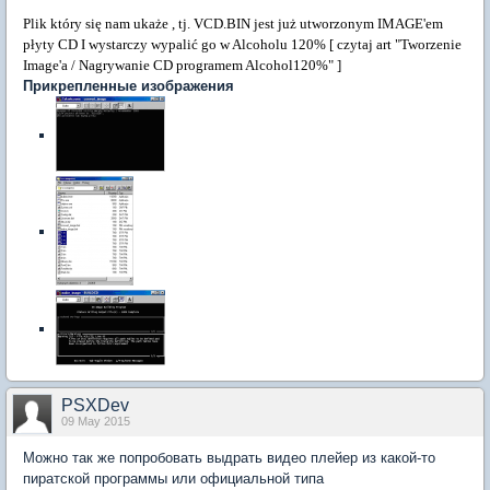
Plik który się nam ukaże , tj. VCD.BIN jest już utworzonym IMAGE'em
płyty CD I wystarczy wypalić go w Alcoholu 120% [ czytaj art "Tworzenie
Image'a / Nagrywanie CD programem Alcohol120%" ]
Прикрепленные изображения
PSXDev
09 May 2015
Можно так же попробовать выдрать видео плейер из какой-то
пиратской программы или официальной типа