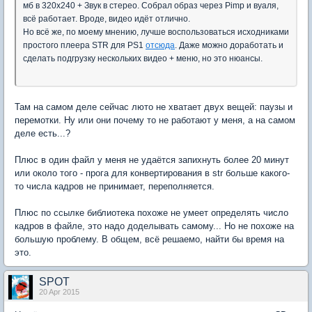
мб в 320х240 + Звук в стерео. Собрал образ через Pimp и вуаля,
всё работает. Вроде, видео идёт отлично.
Но всё же, по моему мнению, лучше воспользоваться исходниками
простого плеера STR для PS1
отсюда
. Даже можно доработать и
сделать подгрузку нескольких видео + меню, но это нюансы.
Там на самом деле сейчас люто не хватает двух вещей: паузы и
перемотки. Ну или они почему то не работают у меня, а на самом
деле есть...?
Плюс в один файл у меня не удаётся запихнуть более 20 минут
или около того - прога для конвертирования в str больше какого-
то числа кадров не принимает, переполняется.
Плюс по ссылке библиотека похоже не умеет определять число
кадров в файле, это надо доделывать самому... Но не похоже на
большую проблему. В общем, всё решаемо, найти бы время на
это.
SPOT
20 Apr 2015