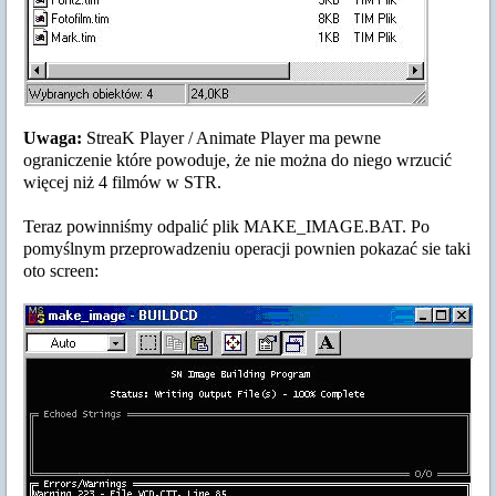
Uwaga:
StreaK Player / Animate Player ma pewne
ograniczenie które powoduje, że nie można do niego wrzucić
więcej niż 4 filmów w STR.
Teraz powinniśmy odpalić plik MAKE_IMAGE.BAT. Po
pomyślnym przeprowadzeniu operacji pownien pokazać sie taki
oto screen: