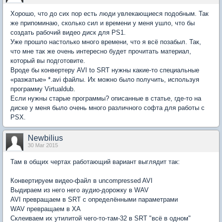
Хорошо, что до сих пор есть люди увлекающиеся подобным. Так
же припоминаю, сколько сил и времени у меня ушло, что бы
создать рабочий видео диск для PS1.
Уже прошло настолько много времени, что я всё позабыл. Так,
что мне так же очень интересно будет прочитать материал,
который вы подготовите.
Вроде бы конвертеру AVI to SRT нужны какие-то специальные
«разжатые» *.avi файлы. Их можно было получить, используя
программу Virtualdub.
Если нужны старые программы? описанные в статье, где-то на
диске у меня было очень много различного софта для работы с
PSX.
Newbilius
30 Mar 2015
Там в общих чертах работающий вариант выглядит так:
Конвертируем видео-файл в uncompressed AVI
Выдираем из него него аудио-дорожку в WAV
AVI превращаем в SRT с определёнными параметрами
WAV превращаем в XA
Склеиваем их утилитой чего-то-там-32 в SRT "всё в одном"