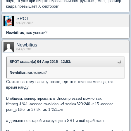
звук, то уже при сборке образа начинает ругаться, мол, "размер
кадра превышает X секторов".
SPOT
04 Apr 2015
Newbilius
, как успехи?
Newbilius
04 Apr 2015
SPOT сказал(а) 04 Апр 2015 - 12:53:
Newbilius
, как успехи?
Статью на тему напишу позже, где то в течении месяца, как
время найду.
В общем, конвертировать в Uncompressed можно так:
ffmpeg -i %1 -vcodec rawvideo -vf scale=320:240 -r 15 -acodec
pcm_s16le -ar 37.8k -ac 1 %1.avi
а дальше по старой инструкции в SRT и всё сработает.