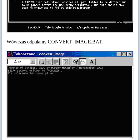
Wówczas odpalamy CONVERT_IMAGE.BAT.