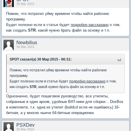
30 Mar 2015
Помню, что потратил уйму времени чтобы найти рабочею
программу.
Будет полезно если в статье будет
подробно рассказано
о том,
как создать
STR
, какой нужно брать файл за основу и т.п.
Newbilius
30 Mar 2015
SPOT сказал(а) 30 Мар 2015 - 06:31:
Помню, что потратил уйму времени чтобы найти рабочею
программу.
Будет полезно если в статье будет
подробно рассказано
о том,
как создать
STR
, какой нужно брать файл за основу и т.п.
Однозначно, будет пошаговое руководство, все утилиты,
собранные в один архив, удобные BAT-ники для сборки... DosBox
в комплекте, т.к. одна из утилит (buildcd если не ошибаюсь) 16-
битная, а у многих нынче 64-битные операционки.
PSXDev
30 Mar 2015