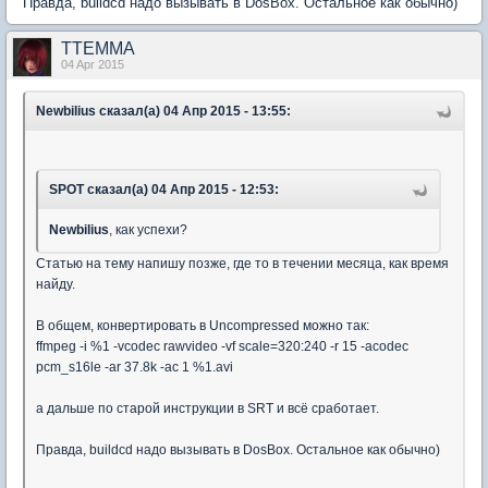
Правда, buildcd надо вызывать в DosBox. Остальное как обычно)
TTEMMA
04 Apr 2015
Newbilius сказал(а) 04 Апр 2015 - 13:55:
SPOT сказал(а) 04 Апр 2015 - 12:53:
Newbilius
, как успехи?
Статью на тему напишу позже, где то в течении месяца, как время
найду.
В общем, конвертировать в Uncompressed можно так:
ffmpeg -i %1 -vcodec rawvideo -vf scale=320:240 -r 15 -acodec
pcm_s16le -ar 37.8k -ac 1 %1.avi
а дальше по старой инструкции в SRT и всё сработает.
Правда, buildcd надо вызывать в DosBox. Остальное как обычно)