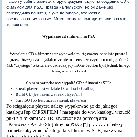
Нашёл у себя в архивах старую документацию по
созданию CD с
фильмом для
PSX
. Правда на польском, но он даже без
переводчика понятен, я уже не говорю, что можно
воспользоваться онным. Может кому-то пригодится или она что-
то прояснит.
Wypalanie cd z filmem na PSX
Wypalenie CD z filmem w str wydawało mi się zawsze banalnie prostę I
przez dłuższy czas myślałem ze nie ma sensu tworzyć artu o objętości <
1kb "czystego" tekstu, ale odwiedzający PsOne Section byli jednak innego
zdania, wiec oto I arcik:
Co nam potrzeba aby wypalić CD z filmami w STR:
Streak player [jest w dziale Download / Grafika]
Build CD [jest razem z streak player'em]
StripISO Too [jest razem z streak player'em]
Po ściągnięciu playera należy wypakować go do jakiegoś
katalogu [np C:\PSXFILM ] następnie do ww. katalogu wrzucić
pliki z filmikami w STR [stworzone za pomocą art'a
"Konwersja Avi do Str [filmy na PSX'a]"] przy czym należy
pamiętać aby zmienić ich [pliki z filmami w STR] nazwy na
1.str / 2.str / 3.str / 4.str.