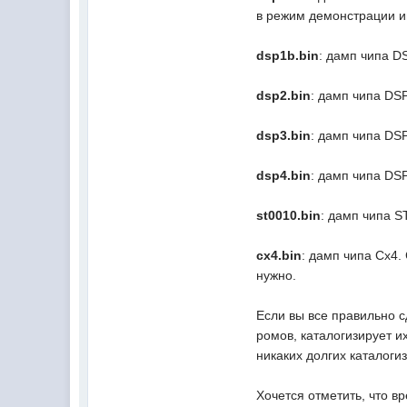
в режим демонстрации и
dsp1b.bin
: дамп чипа DS
dsp2.bin
: дамп чипа DSP
dsp3.bin
: дамп чипа DSP
dsp4.bin
: дамп чипа DSP
st0010.bin
: дамп чипа S
cx4.bin
: дамп чипа Cx4.
нужно.
Если вы все правильно с
ромов, каталогизирует 
никаких долгих каталоги
Хочется отметить, что в