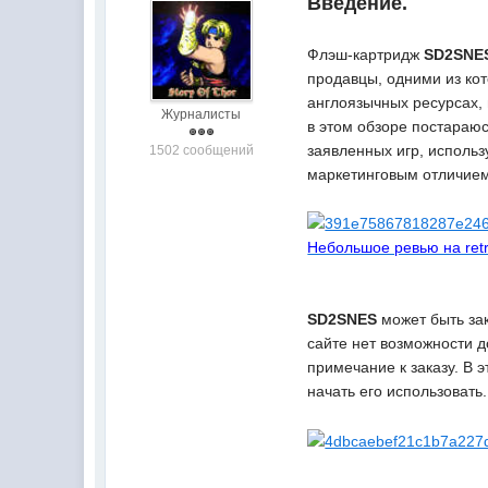
Введение.
Флэш-картридж
SD2SNE
продавцы, одними из ко
англоязычных ресурсах,
Журналисты
в этом обзоре постараюс
заявленных игр, исполь
1502 сообщений
маркетинговым отличием
Небольшое ревью на ret
SD2SNES
может быть за
сайте нет возможности д
примечание к заказу. В 
начать его использовать.