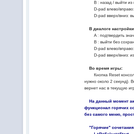
B : назад / выйти из
D-pad влево/вправо: (т
D-pad вверх/вниз: вы
В диалоге настройки
A : подтвердить значе
B : выйти без сохран
D-pad влево/вправо: 
D-pad вверх/вниз: из
Во время игры:
Кнопка Reset консоли: 
нужно около 2 секунд). 
вернет нас в текущую игр
На данный момент акти
функционал горячих со
без самого меню, прос
"Горячие" сочетания 
L+R+Select+Start : 