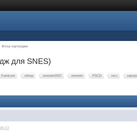
Флэш-картриджи
дж для SNES)
r Famicom
обзор
omonim2007
omonim
PSCD
тест
картр
 06:22