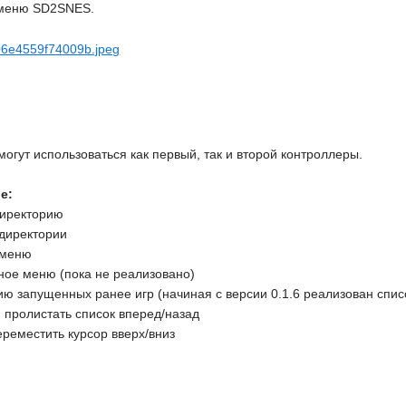
 меню SD2SNES.
огут использоваться как первый, так и второй контроллеры.
е:
иректорию
директории
 меню
ое меню (пока не реализовано)
 запущенных ранее игр (начиная с версии 0.1.6 реализован списо
ролистать список вперед/назад
еместить курсор вверх/вниз