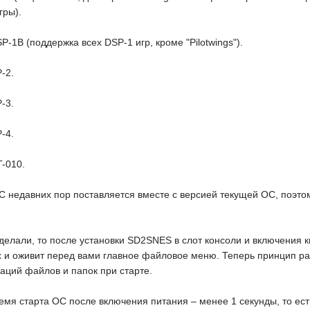
гры).
P-1B (поддержка всех DSP-1 игр, кроме "Pilotwings").
-2.
-3.
-4.
T-010.
 С недавних пор поставляется вместе с версией текущей ОС, поэто
делали, то после установки SD2SNES в слот консоли и включения к
их и оживит перед вами главное файловое меню. Теперь принцип
заций файлов и папок при старте.
ремя старта ОС после включения питания – менее 1 секунды, то ес