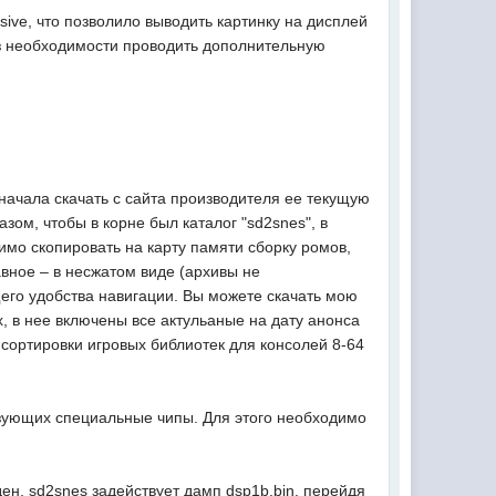
ive, что позволило выводить картинку на дисплей
ез необходимости проводить дополнительную
начала скачать с сайта производителя ее текущую
зом, чтобы в корне был каталог "sd2snes", в
мо скопировать на карту памяти сборку ромов,
авное – в несжатом виде (архивы не
его удобства навигации. Вы можете скачать мою
, в нее включены все актульаные на дату анонса
сортировки игровых библиотек для консолей 8-64
зующих специальные чипы. Для этого необходимо
ден, sd2snes задействует дамп dsp1b.bin, перейдя