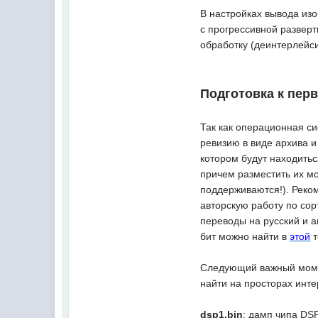
В настройках вывода изо
с прогрессивной развер
обработку (деинтерлейси
Подготовка к перв
Так как операционная си
ревизию в виде архива и
котором будут находить
причем разместить их мо
поддерживаются!). Реко
авторскую работу по сор
переводы на русский и 
бит можно найти в
этой
т
Следующий важный момен
найти на просторах инте
dsp1.bin
: дамп чипа DSP