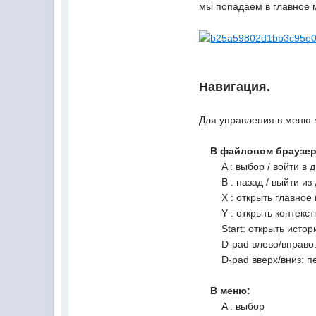
мы попадаем в главное
Навигация.
Для управления в меню м
В файловом браузер
A : выбор / войти в д
B : назад / выйти из 
X : открыть главное
Y : открыть контекстн
Start: открыть историю
D-pad влево/вправо: п
D-pad вверх/вниз: пер
В меню:
A : выбор