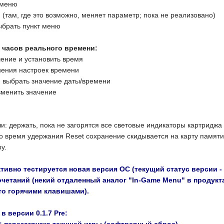
 меню
ам, где это возможно, меняет параметр; пока не реализовано)
брать пункт меню
 часов реального времени:
ние и установить время
ения настроек времени
выбрать значение даты/времени
менить значение
держать, пока не загорятся все световые индикаторы картриджа 
Во время удержания Reset сохранение скидывается на карту памяти
у.
вно тестируется новая версия ОС (текущий статус версии - 0.
четаний (некий отдаленный аналог "In-Game Menu" в продук
то горячими клавишами).
в версии 0.1.7 Pre:
перезагрузка текущей игры (софтверный сброс)