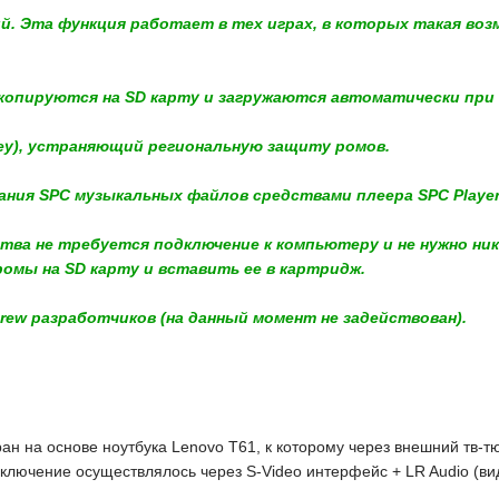
ий. Эта функция работает в тех играх, в которых такая во
 копируются на SD карту и загружаются автоматически при 
ey), устраняющий региональную защиту ромов.
ания SPC музыкальных файлов средствами плеера SPC Player
тва не требуется подключение к компьютеру и не нужно ни
омы на SD карту и вставить ее в картридж.
brew разработчиков (на данный момент не задействован).
ан на основе ноутбука Lenovo T61, к которому через внешний тв-т
ключение осуществлялось через S-Video интерфейс + LR Audio (вид