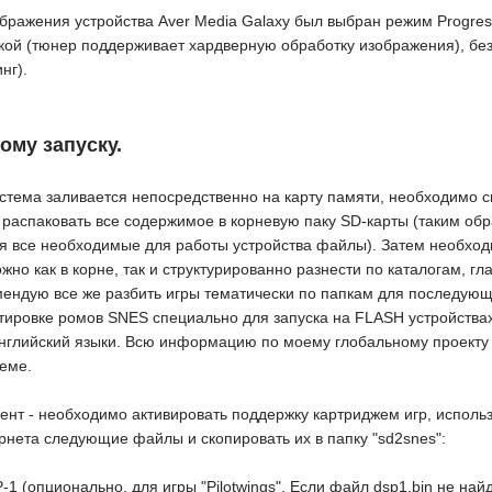
бражения устройства Aver Media Galaxy был выбран режим Progress
ткой (тюнер поддерживает хардверную обработку изображения), б
нг).
ому запуску.
стема заливается непосредственно на карту памяти, необходимо с
 распаковать все содержимое в корневую паку SD-карты (таким обра
ся все необходимые для работы устройства файлы). Затем необходи
жно как в корне, так и структурированно разнести по каталогам, гл
мендую все же разбить игры тематически по папкам для последующ
тировке ромов SNES специально для запуска на FLASH устройствах
английский языки. Всю информацию по моему глобальному проекту 
еме.
т - необходимо активировать поддержку картриджем игр, исполь
рнета следующие файлы и скопировать их в папку "sd2snes":
-1 (опционально, для игры "Pilotwings". Если файл dsp1.bin не най