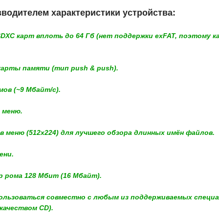
водителем характеристики устройства:
SDXC карт вплоть до 64 Гб (нет поддержки exFAT, поэтому
карты памяти (тип push & push).
мов (~9 Mбайт/с).
 меню.
в меню (512x224) для лучшего обзора длинных имён файлов.
ени.
р рома 128 Мбит (16 Мбайт).
ользоваться совместно с любым из поддерживаемых специал
 качеством CD).