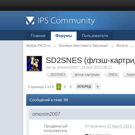
Главная
Форумы
Пользователи
Форум PSCD.ru
→
Игровые приставки и Эмуляция
→
Железо
→
SD2SNES (флэш-картри
Автор
omonim2007
,
21 Mar 2015 06:22
SD2SNES
флэш-картридж
SNES
Supe
ВПЕРЕД
»
Страница 1 из 5
1
2
3
Сообщений в теме: 88
omonim2007
Продвинутый
Отправлено
21 March 2015 -
пользователь