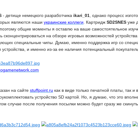
S
- детище немецкого разработчика
ikari_01
, однако процесс изго
торых являются наши
украинские коллеги
. Картридж
SD2SNES
уже д
 поэтому общие моменты я оставлю на ваше самостоятельное изуче
ь сконцентрироваться на обзоре игровых возможностей устройства 
зующих специальные чипы. Думаю, именно поддержка игр со спец
 устройства, и именно из-за ее наличия потенциальный покупател
rogamenetwork.com
казан на сайте
stuffpoint.ru
как в виде только печатной платы, так 
оукомплектовать устройство SD картой. Но, я думаю, что это вполн
этом случае после получения посылки можно будет сразу же скинут