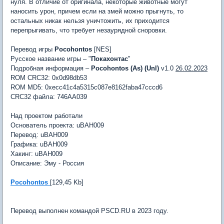
нуля. В отличие от оригинала, некоторые животные могут
наносить урон, причем если на змей можно прыгнуть, то
остальных никак нельзя уничтожить, их приходится
перепрыгивать, что требует незаурядной сноровки.
Перевод игры
Pocohontos
[NES]
Русское название игры – "
Покахонтас
"
Подробная информация –
Pocohontos (As) (Unl)
v1.0
26.02.2023
ROM CRC32: 0x0d98db53
ROM MD5: 0xecc41c4a5315c087e8162faba47cccd6
CRC32 файла: 746AA039
Над проектом работали
Основатель проекта: uBAH009
Перевод: uBAH009
Графика: uBAH009
Хакинг: uBAH009
Описание: Эму - Россия
Pocohontos
[129,45 Kb]
Перевод выполнен командой PSCD.RU в 2023 году.