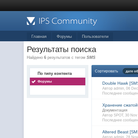
Главная
Форумы
Пользователи
Результаты поиска
Найдено
6
результатов с тегом
SMS
Сортировать
дате о
По типу контента
Форумы
Double Hawk [SM
Автор admin, 06 De
Последнее сообщен
Хранение сжатой
Документация
Автор SPOT, 30 No
Последнее сообщен
Altered Beast [SM
Автор admin, 28 No