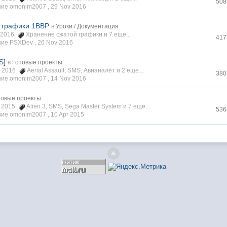
508
ие omonim2007 ,
29 Nov 2016
 графики 1BBP
в
Уроки / Документация
v 2016
Хранение сжатой графики
и 7 еще...
417
ие PSXDev ,
26 Nov 2016
S]
в
Готовые проекты
v 2016
Aerial Assault
,
SMS
,
Авианалёт
и 2 еще...
380
ие omonim2007 ,
14 Nov 2016
товые проекты
r 2015
Alien 3
,
SMS
,
Sega Master System
и 7 еще...
536
ие omonim2007 ,
10 Apr 2015