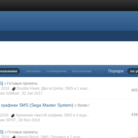
Порядок
бновления
заголовку
сообщениям
просмотрам
по 
S]
в
Готовые проекты
c 2016
Double Hawk
,
Два ястреба
,
SMS
и 1 еще...
405
ие SAMuel ,
02 Jan 2017
 графики SMS (Sega Master System)
в
Уроки /
438
v 2016
Хранение сжатой графики
,
SMS
и 3 еще...
ие SPOT ,
30 Nov 2016
S]
в
Готовые проекты
v 2016
Altered Beast
,
SMS
,
Перевод
и 2 еще...