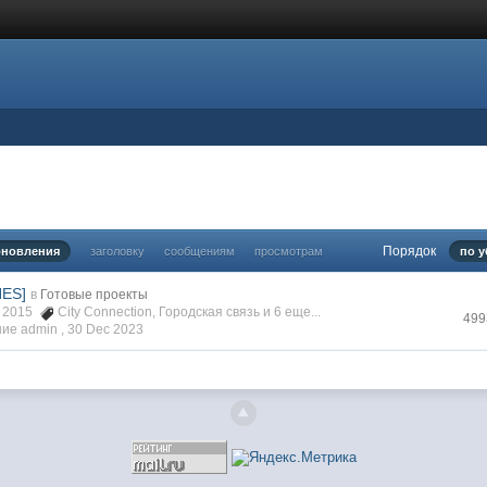
Порядок
бновления
заголовку
сообщениям
просмотрам
по 
NES]
в
Готовые проекты
r 2015
City Connection
,
Городская связь
и 6 еще...
499
ие admin ,
30 Dec 2023