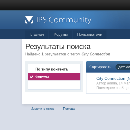
Главная
Форумы
Пользователи
Результаты поиска
Найдено
1
результатов с тегом
City Connection
Сортировать
дате о
По типу контента
Форумы
City Connection [
Автор admin, 14 Ma
Последнее сообщен
Изменить стиль
Помощь