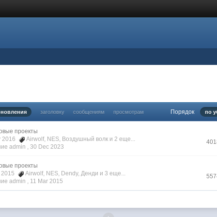
Порядок
бновления
заголовку
сообщениям
просмотрам
по 
овые проекты
y 2016
Airwolf
,
NES
,
Воздушный волк
и 2 еще...
401
ие admin ,
30 Dec 2023
овые проекты
b 2015
Airwolf
,
NES
,
Dendy
,
Денди
и 3 еще...
557
ие admin ,
11 Mar 2015