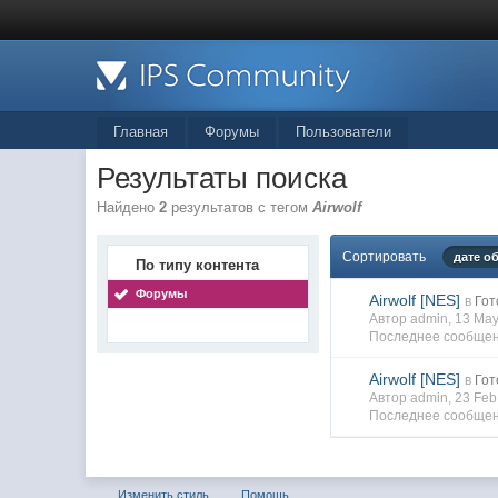
Главная
Форумы
Пользователи
Результаты поиска
Найдено
2
результатов с тегом
Airwolf
Сортировать
дате о
По типу контента
Форумы
Airwolf [NES]
в
Гот
Автор admin, 13 Ma
Последнее сообщен
Airwolf [NES]
в
Гот
Автор admin, 23 Fe
Последнее сообщен
Изменить стиль
Помощь